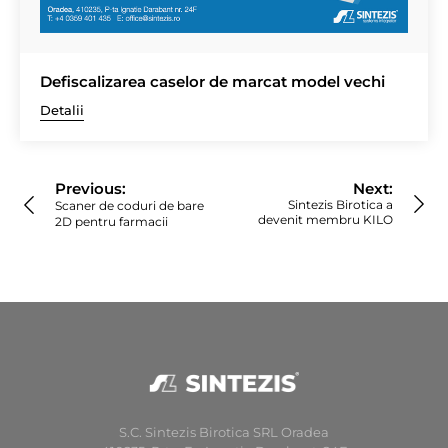
Defiscalizarea caselor de marcat model vechi
Detalii
Navigare
în
Previous:
Next:
articole
Sintezis Birotica a
Scaner de coduri de bare
devenit membru KILO
2D pentru farmacii
S.C. Sintezis Birotica SRL Oradea