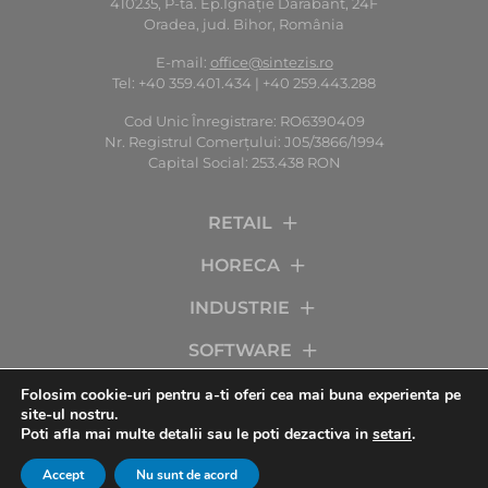
410235, P-ta. Ep.Ignaţie Darabant, 24F
Oradea, jud. Bihor, România
E-mail:
office@sintezis.ro
Tel: +40 359.401.434 | +40 259.443.288
Cod Unic Înregistrare: RO6390409
Nr. Registrul Comerţului: J05/3866/1994
Capital Social: 253.438 RON
RETAIL
HORECA
INDUSTRIE
SOFTWARE
SERVICII
Folosim cookie-uri pentru a-ti oferi cea mai buna experienta pe
site-ul nostru.
Poti afla mai multe detalii sau le poti dezactiva in
setari
.
COMPANIA
Accept
Nu sunt de acord