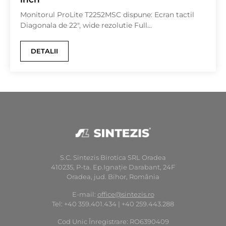
Monitorul ProLite T2252MSC dispune: Ecran tactil
Diagonala de 22″, wide rezolutie Full...
DETALII
S.C. Sintezis Birotica SRL Oradea
410235, P-ta. Ep.Ignaţie Darabant, 24F
Oradea, jud. Bihor, România
E-mail:
office@sintezis.ro
Tel: +40 359.401.434 | +40 259.443.288
Cod Unic Înregistrare: RO6390409