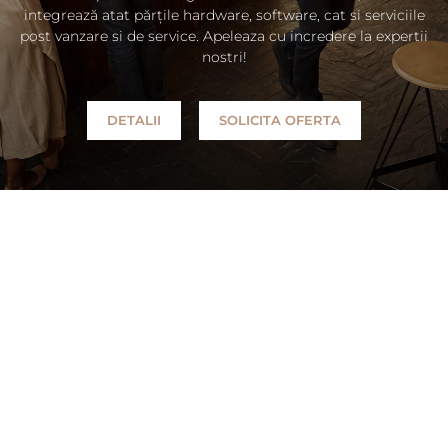
integrează atat părțile hardware, software, cat si serviciile
post vanzare si de service. Apeleaza cu incredere la expertii
nostri!
DETALII
SOLICITA OFERTA