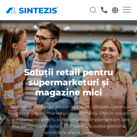
Soluții retail pentru
supermarketuri și
magazine mici
Suntem principalul furnizor de soluții complete pentru
magazine și supermarketuri din România. Oferim soluții
si echipamente pentru compania ta și implementăm cele
mai performante soluții ERP pentru a putea gestiona
activitățile afacerii tale.