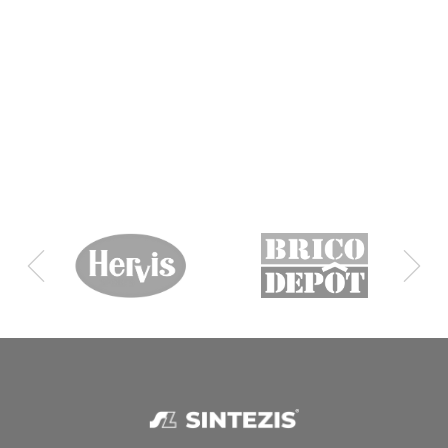
Servicii
Alege cea mai buna solutie tehnica pentru afacerea ta. Cu
o experienta de 30 ani, echipa noastră are grijă din primul
și până în ultimul moment ca vânzările tale să decurgă
perfect.
DETALII
SOLICITA OFERTA
VEZI TOATE NOUTĂȚILE