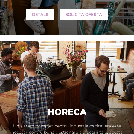
DETALII
SOLICITA OFERTA
HORECA
Un sistem complet pentru industria ospitaliera este
necesar pentru buna gestionare a afacerii tale, acesta