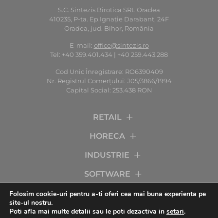
S.C. Sintezis Birotica SRL Oradea
410235, P-ta. Ep.Ignaţie Darabant, 24F
Regulamentul oficial al campaniei „MARCHEZI
Oradea, jud. Bihor, România
LA VÂNZĂRI. CÂȘTIGI LA MONDIAL!”
E-mail:
office@sintezis.ro
REGULAMENTUL OFICIAL AL CAMPANIEI
Tel: +40 359.401.434 | +40 259.443.288
PROMOȚIONALE „MARCHEZI LA VÂNZĂRI. CÂȘTIGI LA
MONDIAL!” Perioada: 15...
Cod Unic Înregistrare: RO6390409
Nr. Registrul Comerţului: J05/3866/1994
CITESTE MAI MULTE
Capital Social: 253.438 RON
RETAIL
HORECA
INDUSTRIE
SOFTWARE
SERVICII
Folosim cookie-uri pentru a-ti oferi cea mai buna experienta pe
site-ul nostru.
Poti afla mai multe detalii sau le poti dezactiva in
setari
.
COMPANIA