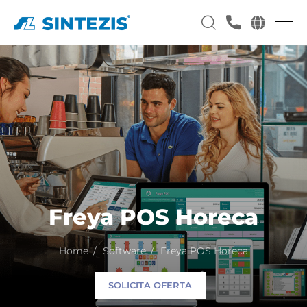
Freya POS Horeca
Home
Software
Freya POS Horeca
SOLICITA OFERTA