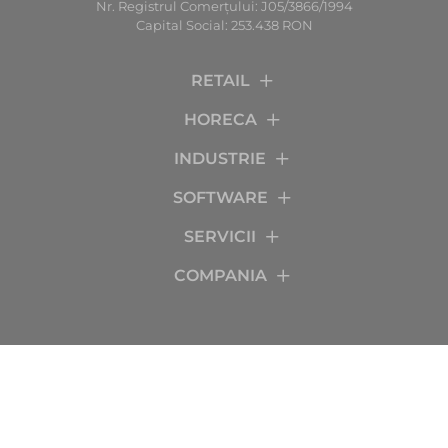
Nr. Registrul Comerţului: J05/3866/1994
Capital Social: 253.438 RON
RETAIL
HORECA
INDUSTRIE
SOFTWARE
SERVICII
COMPANIA