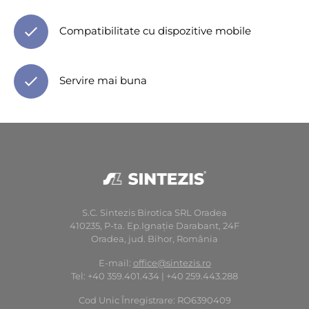
Compatibilitate cu dispozitive mobile
Servire mai buna
S.C. Sintezis Birotica SRL Oradea
410235, P-ta. Ep.Ignaţie Darabant, 24F
Oradea, jud. Bihor, România
E-mail:
office@sintezis.ro
Tel: +40 359.401.434 | +40 259.443.288
Cod Unic Înregistrare: RO6390409