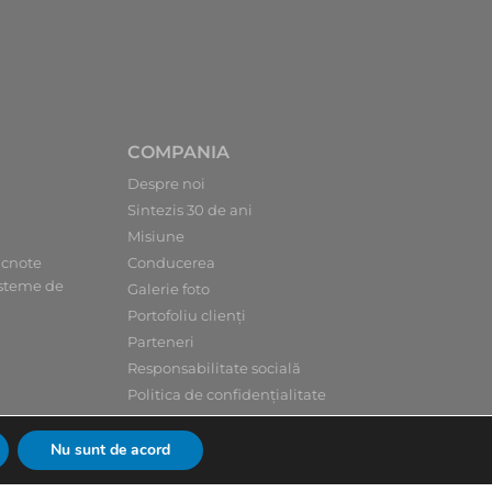
COMPANIA
Despre noi
Sintezis 30 de ani
Misiune
ncnote
Conducerea
sisteme de
Galerie foto
Portofoliu clienți
Parteneri
Responsabilitate socială
Politica de confidențialitate
Utilizarea cookie-urilor
Nu sunt de acord