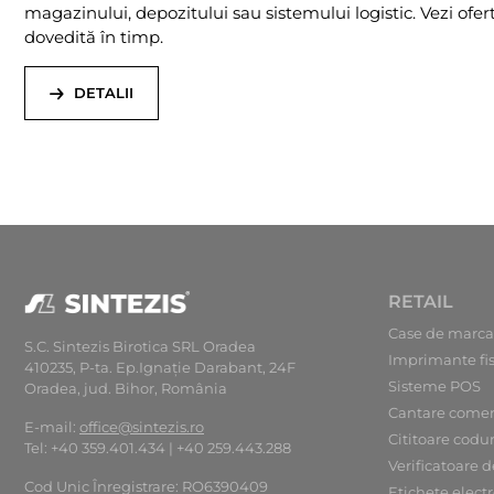
magazinului, depozitului sau sistemului logistic. Vezi ofe
dovedită în timp.
DETALII
RETAIL
Case de marca
S.C. Sintezis Birotica SRL Oradea
Imprimante fi
410235, P-ta. Ep.Ignaţie Darabant, 24F
Sisteme POS
Oradea, jud. Bihor, România
Cantare comer
E-mail:
office@sintezis.ro
Cititoare codu
Tel: +40 359.401.434 | +40 259.443.288
Verificatoare d
Cod Unic Înregistrare: RO6390409
Etichete elect