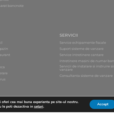
arat bancnote
SERVICII
il
Service echipamente fiscale
gazin
Suport sisteme de vanzare
aurant
Service intretinere cantare
Intretinere masini de numar ba
Servicii de instalare si instruire 
eca
vanzare
erare
Consultanta sisteme de vanzare
irus
 oferi cea mai buna experienta pe site-ul nostru.
Accept
u le poti dezactiva in
setari
.