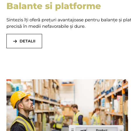
Balante si platforme
Sintezis îți oferă prețuri avantajoase pentru balanțe și pl
precisă în medii nefavorabile și dure.
DETALII