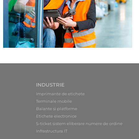
INDUSTRIE
Imprimante de etichete
Terminale mobile
Balante si platforme
Etichete electronice
S-ticket sistem eliberare numere de ordine
Infrastructura IT