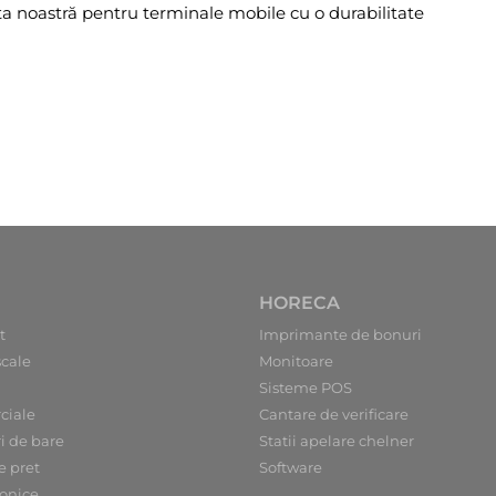
rta noastră pentru terminale mobile cu o durabilitate
HORECA
t
Imprimante de bonuri
scale
Monitoare
Sisteme POS
ciale
Cantare de verificare
ri de bare
Statii apelare chelner
e pret
Software
ronice