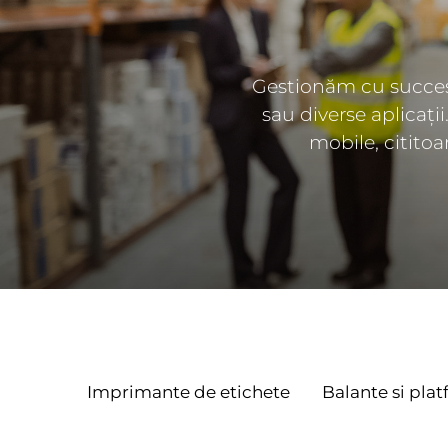
Gestionăm cu succes t
sau diverse aplicaț
mobile, citito
Imprimante de etichete
Balante si pla