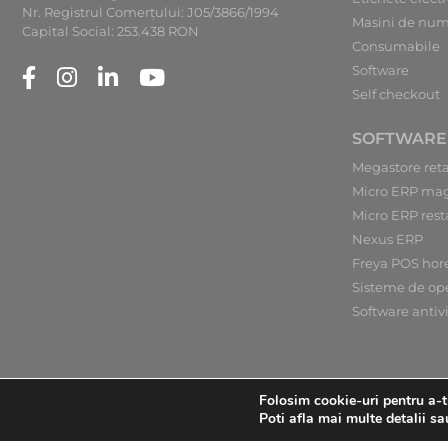
Nr. Registrul Comerţului: J05/3866/1994
Masini de num
Capital Social: 253.438 RON
Consumabile
Software
Self checkout
SOFTWARE
Megastore reta
Micro ERP ma
Micro ERP rest
Nexus ERP
Freya POS hor
Sisteme de op
Software antiv
Folosim cookie-uri pentru a-ti
Poti afla mai multe detalii sa