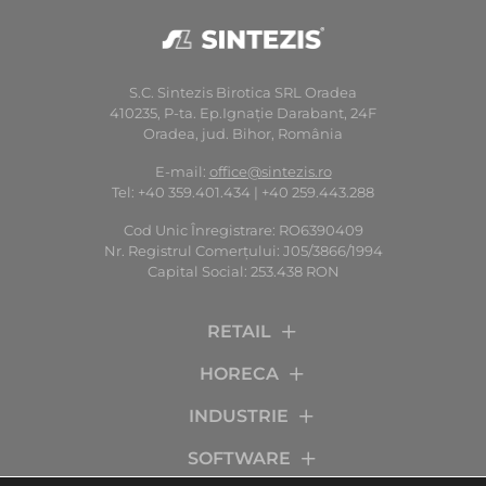
S.C. Sintezis Birotica SRL Oradea
410235, P-ta. Ep.Ignaţie Darabant, 24F
Oradea, jud. Bihor, România
E-mail:
office@sintezis.ro
Tel: +40 359.401.434 | +40 259.443.288
Cod Unic Înregistrare: RO6390409
Nr. Registrul Comerţului: J05/3866/1994
Capital Social: 253.438 RON
RETAIL
HORECA
INDUSTRIE
SOFTWARE