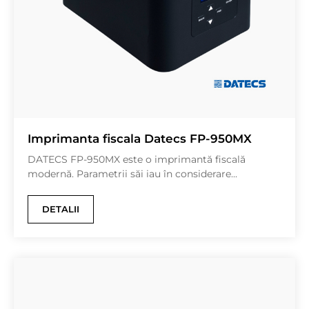
Imprimanta fiscala Datecs FP-950MX
DATECS FP-950MX este o imprimantă fiscală
modernă. Parametrii săi iau în considerare...
DETALII