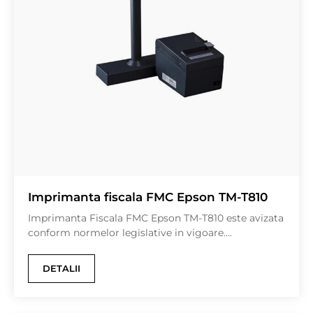
Imprimanta fiscala FMC Epson TM-T810
Imprimanta Fiscala FMC Epson TM-T810 este avizata
conform normelor legislative in vigoare....
DETALII