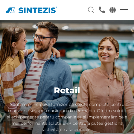
Retail
Suntem principalul furnizor de soluții complete pentru
magazine și supermarketuri din România. Oferim soluții
si echipamente pentru compania ta și implementăm cele
mai performante soluții ERP pentru a putea gestiona
activitățile afacerii tale.