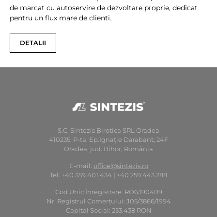
de marcat cu autoservire de dezvoltare proprie, dedicat
pentru un flux mare de clienti.
DETALII
S.C. Sintezis Birotica SRL Oradea
410235, P-ta. Ep.Ignaţie Darabant, 24F
Oradea, jud. Bihor, România
E-mail:
office@sintezis.ro
Tel: +40 359.401.434 | +40 259.443.288
Cod Unic Înregistrare: RO6390409
Nr. Registrul Comerţului: J05/3866/1994
Capital Social: 253.438 RON