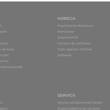
HORECA
t
Imprimante de bonuri
scale
Monitoare
Sisteme POS
ciale
Cantare de verificare
ri de bare
Statii apelare chelner
e pret
Software
ronice
arat bancnote
SERVICII
il
Service echipamente fiscale
gazin
Suport sisteme de vanzare