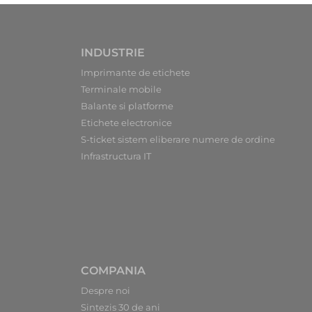
INDUSTRIE
Imprimante de etichete
Terminale mobile
Balante si platforme
Etichete electronice
S-ticket sistem eliberare numere de ordine
Infrastructura IT
COMPANIA
Despre noi
Sintezis 30 de ani