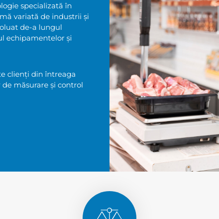
ogie specializată în
mă variată de industrii și
voluat de-a lungul
ul echipamentelor și
e clienți din întreaga
r de măsurare și control