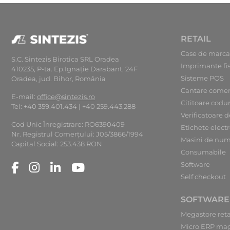
RETAIL
Case de marca
S.C. Sintezis Birotica SRL Oradea
Imprimante fi
410235, P-ta. Ep.Ignaţie Darabant, 24F
Sisteme POS
Oradea, jud. Bihor, România
Cantare comer
E-mail:
office@sintezis.ro
Cititoare codu
Tel: +40 359.401.434 | +40 259.443.288
Verificatoare d
Cod Unic Înregistrare: RO6390409
Etichete elect
Nr. Registrul Comerţului: J05/3866/1994
Masini de num
Capital Social: 253.438 RON
Consumabile
Software
Self checkout
SOFTWARE
Megastore reta
Micro ERP ma