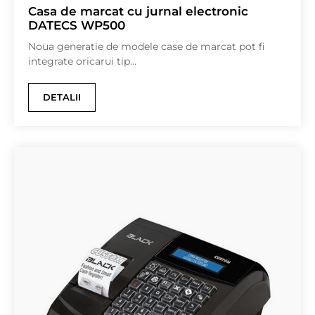
Casa de marcat cu jurnal electronic
DATECS WP500
Noua generatie de modele case de marcat pot fi
integrate oricarui tip...
DETALII