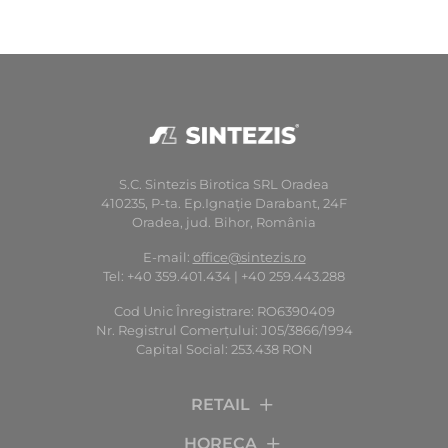
S.C. Sintezis Birotica SRL Oradea
410235, P-ta. Ep.Ignaţie Darabant, 24F
Oradea, jud. Bihor, România
E-mail:
office@sintezis.ro
Tel: +40 359.401.434 | +40 259.443.288
Cod Unic Înregistrare: RO6390409
Nr. Registrul Comerţului: J05/3866/1994
Capital Social: 253.438 RON
RETAIL
HORECA