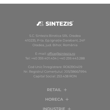
S.C. Sintezis Birotica SRL Oradea
410235, P-ta. Ep.Ignaţie Darabant, 24F
Oradea, jud. Bihor, România
E-mail:
office@sintezis.ro
Tel: +40 359.401.434 | +40 259.443.288
Cod Unic Înregistrare: RO6390409
Nr. Registrul Comerţului: J05/3866/1994
Capital Social: 253.438 RON
RETAIL
HORECA
INDUSTRIE