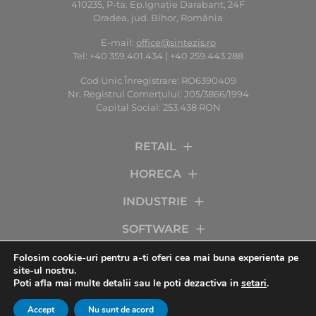
410235, P-ta. Ep.Ignaţie Darabant, 24F
Oradea, jud. Bihor, România
E-mail:
office@sintezis.ro
Tel: +40 359.401.434 | +40 259.443.288
Cod Unic Înregistrare: RO6390409
Nr. Registrul Comerţului: J05/3866/1994
Capital Social: 253.438 RON
RETAIL
HORECA
INDUSTRIE
SOFTWARE
SERVICII
Folosim cookie-uri pentru a-ti oferi cea mai buna experienta pe
site-ul nostru.
Poti afla mai multe detalii sau le poti dezactiva in
setari
.
COMPANIA
Accept
Nu sunt de acord