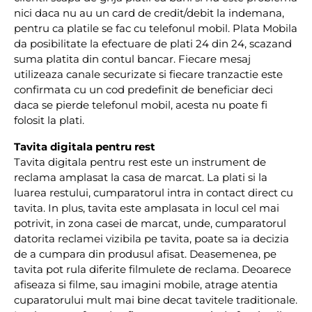
nici daca nu au un card de credit/debit la indemana,
pentru ca platile se fac cu telefonul mobil. Plata Mobila
da posibilitate la efectuare de plati 24 din 24, scazand
suma platita din contul bancar. Fiecare mesaj
utilizeaza canale securizate si fiecare tranzactie este
confirmata cu un cod predefinit de beneficiar deci
daca se pierde telefonul mobil, acesta nu poate fi
folosit la plati.
Tavita digitala pentru rest
Tavita digitala pentru rest este un instrument de
reclama amplasat la casa de marcat. La plati si la
luarea restului, cumparatorul intra in contact direct cu
tavita. In plus, tavita este amplasata in locul cel mai
potrivit, in zona casei de marcat, unde, cumparatorul
datorita reclamei vizibila pe tavita, poate sa ia decizia
de a cumpara din produsul afisat. Deasemenea, pe
tavita pot rula diferite filmulete de reclama. Deoarece
afiseaza si filme, sau imagini mobile, atrage atentia
cuparatorului mult mai bine decat tavitele traditionale.