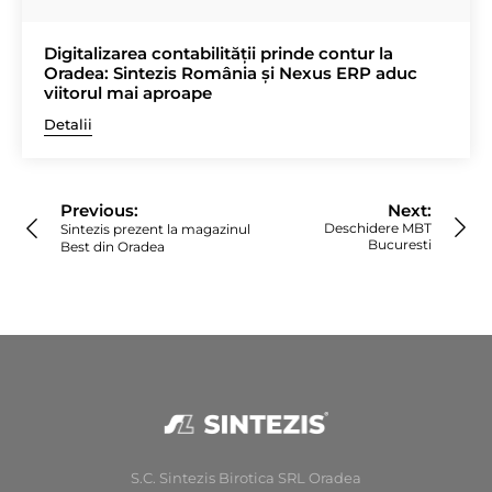
Digitalizarea contabilității prinde contur la
Oradea: Sintezis România și Nexus ERP aduc
viitorul mai aproape
Detalii
Navigare
în
Previous:
Next:
articole
Deschidere MBT
Sintezis prezent la magazinul
Bucuresti
Best din Oradea
S.C. Sintezis Birotica SRL Oradea