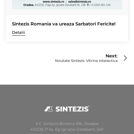
Sintezis Romania va ureaza Sarbatori Fericite!
Detalii
Navigare
în
Next:
articole
Noutate Sintezis: Vitrina interactiva
S.C. Sintezis Birotica SRL Oradea
410235, P-ta. Ep.Ignaţie Darabant, 24F