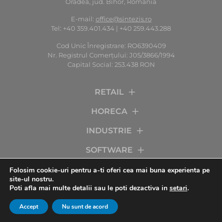
Oradea, jud. Bihor, România
E-mail:
office@sintezis.ro
Tel: +40 359.401.434 | +40 259.443.288
Cod Unic Înregistrare: RO6390409
Nr. Registrul Comerţului: J05/3866/1994
Capital Social: 253.438 RON
RETAIL
HORECA
INDUSTRIE
SOFTWARE
SERVICII
Folosim cookie-uri pentru a-ti oferi cea mai buna experienta pe
site-ul nostru.
Poti afla mai multe detalii sau le poti dezactiva in
setari
.
COMPANIA
Accept
Nu sunt de acord