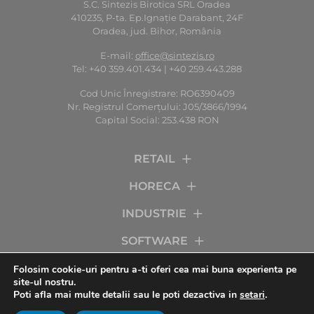
S.C. Sintezis Birotica SRL Oradea
410235, P-ta. Ep.Ignaţie Darabant, 24F
Oradea, jud. Bihor, România
E-mail:
office@sintezis.ro
Tel: +40 359.401.434 | +40 259.443.288
Cod Unic Înregistrare: RO6390409
Nr. Registrul Comerţului: J05/3866/1994
Capital Social: 253.438 RON
RETAIL
HORECA
INDUSTRIE
SOFTWARE
SERVICII
Folosim cookie-uri pentru a-ti oferi cea mai buna experienta pe
site-ul nostru.
Poti afla mai multe detalii sau le poti dezactiva in
setari
.
COMPANIA