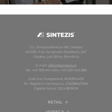
S.C. Sintezis Birotica SRL Oradea
410235, P-ta. Ep.Ignaţie Darabant, 24F
Oradea, jud. Bihor, România
E-mail:
office@sintezis.ro
Tel: +40 359.401.434 | +40 259.443.288
Cod Unic Înregistrare: RO6390409
Nr. Registrul Comerţului: J05/3866/1994
Capital Social: 253.438 RON
RETAIL
HORECA