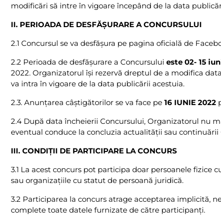
modificări să intre în vigoare începând de la data publicăr
II. PERIOADA DE DESFĂŞURARE A CONCURSULUI
2.1 Concursul se va desfăşura pe pagina oficială de Face
2.2 Perioada de desfăşurare a Concursului
este 02- 15 iun
2022. Organizatorul îşi rezervă dreptul de a modifica dat
va intra în vigoare de la data publicării acestuia.
2.3. Anunţarea câştigătorilor se va face pe
16 IUNIE 2022
p
2.4 După data încheierii Concursului, Organizatorul nu mai
eventual conduce la concluzia actualităţii sau continuării
III. CONDIŢII DE PARTICIPARE LA CONCURS
3.1 La acest concurs pot participa doar persoanele fizice 
sau organizaţiile cu statut de persoană juridică.
3.2 Participarea la concurs atrage acceptarea implicită, n
complete toate datele furnizate de către participanţi.