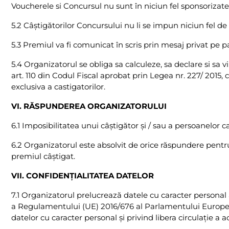
Voucherele si Concursul nu sunt în niciun fel sponsorizat
5.2 Câştigătorilor Concursului nu li se impun niciun fel de
5.3 Premiul va fi comunicat în scris prin mesaj privat pe 
5.4 Organizatorul se obliga sa calculeze, sa declare si sa 
art. 110 din Codul Fiscal aprobat prin Legea nr. 227/ 2015, c
exclusiva a castigatorilor.
VI. RĂSPUNDEREA ORGANIZATORULUI
6.1 Imposibilitatea unui câştigător şi / sau a persoanelor 
6.2 Organizatorul este absolvit de orice răspundere pentru 
premiul câştigat.
VII. CONFIDENŢIALITATEA DATELOR
7.1 Organizatorul prelucrează datele cu caracter personal
a Regulamentului (UE) 2016/676 al Parlamentului European ș
datelor cu caracter personal și privind libera circulație a