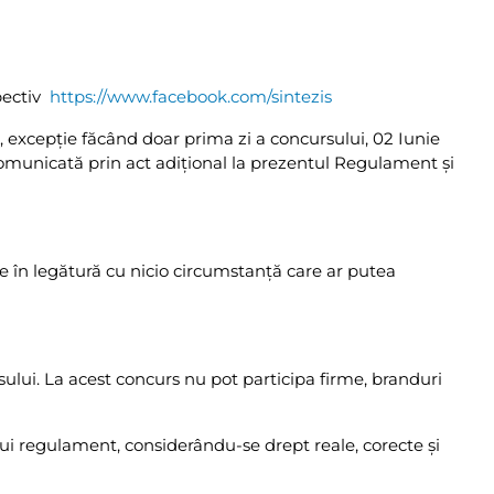
pectiv
https://www.facebook.com/sintezis
:59, excepţie făcând doar prima zi a concursului, 02 Iunie
comunicată prin act adiţional la prezentul Regulament şi
ie în legătură cu nicio circumstanţă care ar putea
sului. La acest concurs nu pot participa firme, branduri
lui regulament, considerându-se drept reale, corecte şi