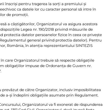
înscrişi pentru tragerea la sorţi a premiului şi
echivoc ca datele lor cu caracter personal să intre în
ilor de promoţii.
esă a câştigătorilor, Organizatorul va asigura acestora
 dispoziţiile Legea nr. 190/2018 privind măsuurile de
d protectia datelor persoanelor fizice în ceea ce privește
 ( Regulamentul general privind protectia datelor). Pentru
Bihor, România, în atenţia reprezentantului SINTEZIS
r în care Organizatorul trebuie să respecte obligaţiile
form obligaţiilor impuse de Ordonanţa de Guvern nr.
.
 prevăzut de către Organizator, inclusiv imposibilitatea
 de a-şi îndeplini obligaţiile asumate prin Regulament.
 Concursului, Organizatorul va fi exonerat de răspunderea
m art. 1351 Cod Civil. Organizatorul, dacă invocă forţa