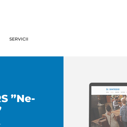
SERVICII
S ”Ne-
”
”