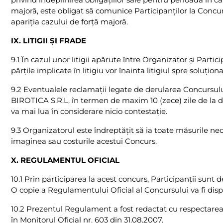
majoră, este obligat să comunice Participanţilor la Concur
apariţia cazului de forţă majoră.
IX. LITIGII ŞI FRADE
9.1 În cazul unor litigii apărute între Organizator şi Partic
părţile implicate în litigiu vor înainta litigiul spre solu
9.2 Eventualele reclamaţii legate de derularea Concursul
BIROTICA S.R.L, în termen de maxim 10 (zece) zile de la dat
va mai lua în considerare nicio contestaţie.
9.3 Organizatorul este îndreptăţit să ia toate măsurile ne
imaginea sau costurile acestui Concurs.
X. REGULAMENTUL OFICIAL
10.1 Prin participarea la acest concurs, Participanţii sunt
O copie a Regulamentului Oficial al Concursului va fi dispo
10.2 Prezentul Regulament a fost redactat cu respectarea 
în Monitorul Oficial nr. 603 din 31.08.2007.