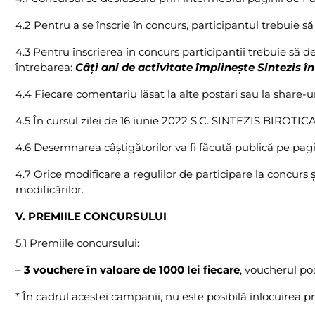
4.2 Pentru a se înscrie în concurs, participantul trebuie 
4.3 Pentru înscrierea în concurs participantii trebuie să 
întrebarea:
Câ
ț
i ani de activitate
î
mpline
ș
te Sintezis î
4.4 Fiecare comentariu lăsat la alte postări sau la share-ur
4.5 În cursul zilei de 16 iunie 2022 S.C. SINTEZIS BIROTICA 
4.6 Desemnarea câștigătorilor va fi făcută publică pe pa
4.7 Orice modificare a regulilor de participare la concurs ş
modificărilor.
V. PREMIILE CONCURSULUI
5.1 Premiile concursului:
–
3 vouchere în valoare de 1000 lei fiecare
, voucherul po
* În cadrul acestei campanii, nu este posibilă înlocuirea p