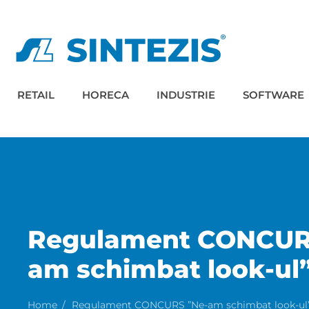
RETAIL
HORECA
INDUSTRIE
SOFTWARE
Regulament CONCUR
am schimbat look-ul
Home
Regulament CONCURS ”Ne-am schimbat look-ul