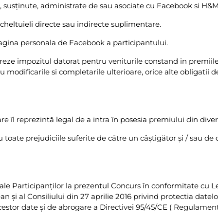
e, susținute, administrate de sau asociate cu Facebook si H&M
 cheltuieli directe sau indirecte suplimentare.
pagina personala de Facebook a participantului.
vireze impozitul datorat pentru veniturile constand in premiil
u modificarile si completarile ulterioare, orice alte obligatii d
care îl reprezintă legal de a intra în posesia premiului din d
toate prejudiciile suferite de către un câştigător şi / sau de c
 ale Participanţilor la prezentul Concurs în conformitate cu 
i al Consiliului din 27 aprilie 2016 privind protectia datelor
 acestor date și de abrogare a Directivei 95/45/CE ( Regulamen