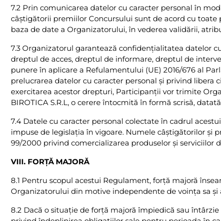
7.2 Prin comunicarea datelor cu caracter personal în modal
câştigătorii premiilor Concursului sunt de acord cu toate 
baza de date a Organizatorului, în vederea validării, atribui
7.3 Organizatorul garantează confidenţialitatea datelor cu
dreptul de acces, dreptul de informare, dreptul de interve
punere în aplicare a Refulamentului (UE) 2016/676 al Parla
prelucrarea datelor cu caracter personal și privind libera 
exercitarea acestor drepturi, Participanţii vor trimite Or
BIROTICA S.R.L, o cerere întocmită în formă scrisă, datată
7.4 Datele cu caracter personal colectate în cadrul acestui
impuse de legislaţia în vigoare. Numele câștigătorilor şi 
99/2000 privind comercializarea produselor şi serviciilor de
VIII. FORŢĂ MAJORĂ
8.1 Pentru scopul acestui Regulament, forţă majoră înseam
Organizatorului din motive independente de voinţa sa şi a
8.2 Dacă o situaţie de forţă majoră împiedică sau întârzi
privind îndeplinirea obligaţiilor sale pentru perioada în ca