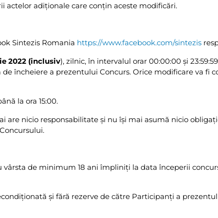
ii actelor adiţionale care conţin aceste modificări.
book Sintezis Romania
https://www.facebook.com/sintezis
res
ie 2022 (inclusiv
), zilnic, în intervalul orar 00:00:00 şi 23:59
a de încheiere a prezentului Concurs. Orice modificare va fi 
ână la ora 15:00.
 are nicio responsabilitate şi nu îşi mai asumă nicio obligaţ
 Concursului.
cu vârsta de minimum 18 ani împliniţi la data începerii concur
econdiţionată şi fără rezerve de către Participanţi a prezentu