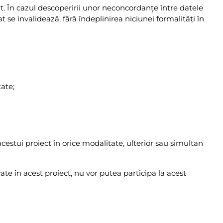
nt. În cazul descoperirii unor neconcordanţe între datele
t se invalidează, fără îndeplinirea niciunei formalități în
tate;
acestui proiect în orice modalitate, ulterior sau simultan
cate în acest proiect, nu vor putea participa la acest