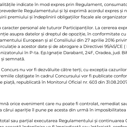
ităţile indicate în mod expres prin Regulament, consumatorii 
prevederile Regulamentului şi îşi exprimă acordul expres şi ne
rii premiului şi îndeplinirii obligaţiilor fiscale ale organizator
 caracter personal ale tuturor Participanţilor. La cererea expr
nţie asupra datelor şi dreptul de opoziţie, în conformitate cu
mentului European și al Consiliului din 27 aprilie 2016 privin
circulație a acestor date și de abrogare a Directivei 95/45/CE
ganizatorului în P-ta. Ep.Ignaţie Darabant, 24F, Oradea, jud. 
 şi semnată.
 Concurs nu vor fi dezvăluite către terţi, cu excepţia cazurilo
premiile câştigate în cadrul Concursului vor fi publicate con
 piaţă, republicată în Monitorul Oficial nr. 603 din 31.08.2007
nă orice eveniment care nu poate fi controlat, remediat sau
 cărui apariţie îl pune pe acesta din urmă în imposibilitatea
e total sau parţial executarea Regulamentului şi continuarea
re această îndeplinire va fi împiedicată sau întârziată, confor