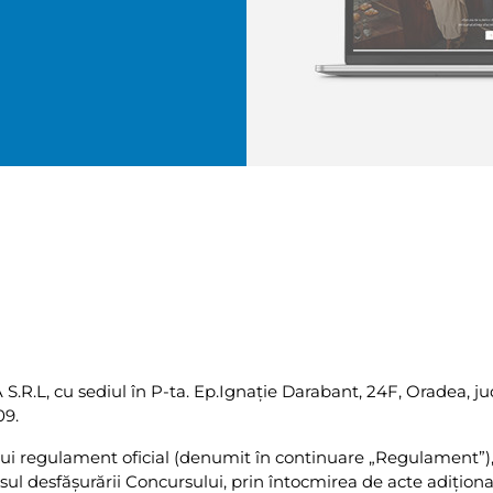
S.R.L, cu sediul în P-ta. Ep.Ignaţie Darabant, 24F, Oradea, ju
09.
ui regulament oficial (denumit în continuare „Regulament”), f
sul desfăşurării Concursului, prin întocmirea de acte adiţio