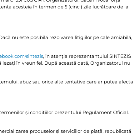
nţa acesteia în termen de 5 (cinci) zile lucrătoare de la
Dacă nu este posibilă rezolvarea litigiilor pe cale amiabilă,
ebook.com/sintezis
, în atenţia reprezentantului SINTEZIS
ă lezaţi în vreun fel. După această dată, Organizatorul nu
temului, abuz sau orice alte tentative care ar putea afecta
 termenilor şi condiţiilor prezentului Regulament Oficial.
ializarea produselor şi serviciilor de piaţă, republicată