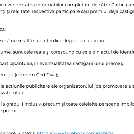
fica veridicitatea informaţiilor completate de către Participa
ţi şi realitate, respectiva participare sau premiul deja câştiga
ză:
i că nu se află sub interdicţii legale ori judiciare;
nume, sunt cele reale şi corespund cu cele din actul de identi
articipantului, în eventualitatea câştigării unui premiu;
erciţiu (conform Cod Civil);
a la acţiunile publicitare ale organizatorului (de promovare a 
izatorului).
ă la gradul I inclusiv, precum şi toate celelalte persoane impli
e premii.
acebook Sintezis,
https://www.facebook.com/sintezis