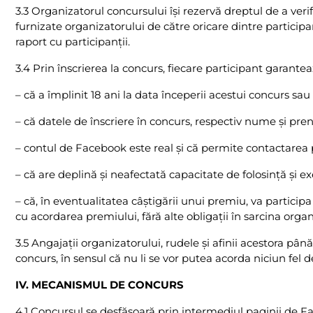
3.3 Organizatorul concursului îşi rezervă dreptul de a veri
furnizate organizatorului de către oricare dintre participan
raport cu participanţii.
3.4 Prin înscrierea la concurs, fiecare participant garantea
– că a împlinit 18 ani la data începerii acestui concurs sau ş
– că datele de înscriere în concurs, respectiv nume şi pre
– contul de Facebook este real şi că permite contactarea p
– că are deplină şi neafectată capacitate de folosinţă şi ex
– că, în eventualitatea câştigării unui premiu, va particip
cu acordarea premiului, fără alte obligaţii în sarcina organ
3.5 Angajaţii organizatorului, rudele şi afinii acestora pân
concurs, în sensul că nu li se vor putea acorda niciun fel d
IV.
MECANISMUL DE CONCURS
4.1 Concursul se desfăşoară prin intermediul paginii de F