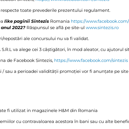
să respecte toate prevederile prezentului regulament.
dea
like paginii Sintezis
Romania
https://www.facebook.com/s
n anul 2022?
Răspunsul se află pe site-ul
www.sintezis.ro
i/repostări ale concursului nu va fi validat.
S.R.L va alege cei 3 câștigători, în mod aleator, cu ajutorul si
gina de Facebook Sintezis,
https://www.facebook.com/sintezis
i / sau a perioadei validităţii promoţiei vor fi anunţate pe sit
ate fi utilizat in magazinele H&M din Romania
remiilor cu contravaloarea acestora în bani sau cu alte benefic