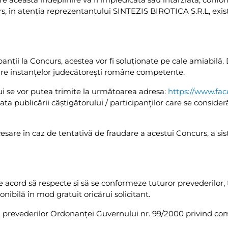
s, în atenţia reprezentantului SINTEZIS BIROTICA S.R.L, existe
ipanţii la Concurs, acestea vor fi soluţionate pe cale amiabilă. 
ţionare instanţelor judecătoreşti române competente.
ui se vor putea trimite la următoarea adresa:
https://www.fac
a publicării câştigătorului / participanților care se consider
cesare în caz de tentativă de fraudare a acestui Concurs, a sis
 de acord să respecte şi să se conformeze tuturor prevederilor,
nibilă în mod gratuit oricărui solicitant.
prevederilor Ordonanţei Guvernului nr. 99/2000 privind comerc