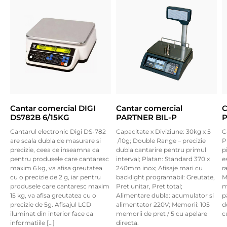
Cantar comercial DIGI
Cantar comercial
C
DS782B 6/15KG
PARTNER BIL-P
P
Cantarul electronic Digi DS-782
Capacitate x Diviziune: 30kg x 5
C
are scala dubla de masurare si
/10g; Double Range – precizie
P
precizie, ceea ce inseamna ca
dubla cantarire pentru primul
p
pentru produsele care cantaresc
interval; Platan: Standard 370 x
e
maxim 6 kg, va afisa greutatea
240mm inox; Afisaje mari cu
r
cu o precizie de 2 g, iar pentru
backlight programabil: Greutate,
M
produsele care cantaresc maxim
Pret unitar, Pret total;
m
15 kg, va afisa greutatea cu o
Alimentare dubla: acumulator si
p
precizie de 5g. Afisajul LCD
alimentator 220V; Memorii: 105
d
iluminat din interior face ca
memorii de pret / 5 cu apelare
c
informatiile […]
directa.