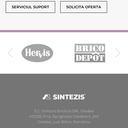
SERVICIUL SUPORT
SOLICITA OFERTA
S.C. Sintezis Birotica SRL Oradea
410235, P-ta. Ep.Ignaţie Darabant, 24F
Oradea, jud. Bihor, România