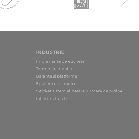
INDUSTRIE
Imprimante de etichete
Terminale mobile
Balante si platforme
Etichete electronice
S-ticket sistem eliberare numere de ordine
Infrastructura IT