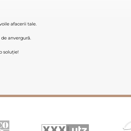
ile afacerii tale.
 de anvergură.
 soluție!