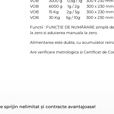
VOB 3000 g 0,5g / 1g 300 x 230 mm
VOB 6000 g 1g / 2g 300 x 230 mm
VOB 15 Kg 2g / 5g 300 x 230 mm
VOB 30 Kg 5g / 10g 300 x 230 mm
Functii : FUNCȚIE DE NUMĂRARE simplă de pi
la zero si aducerea manuala la zero.
Alimentarea este dubla, cu acumulator reinc
Are verificare metrologica si Certificat de 
e sprijin nelimitat și contracte avantajoase!