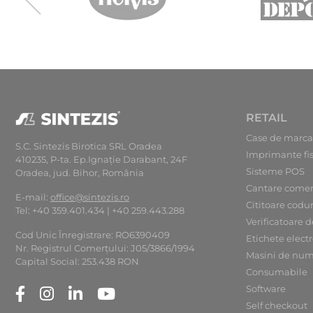
RETAIL
Case de marca
S.C. Sintezis Birotica SRL Oradea
Imprimante fi
410235, P-ta. Ep.Ignaţie Darabant, 24F
Sisteme POS
Oradea, jud. Bihor, România
Cantare comer
E-mail:
office@sintezis.ro
Cititoare codu
Tel: +40 359.401.434 | +40 259.443.288
Verificatoare d
Cod Unic Înregistrare: RO6390409
Etichete elect
Nr. Registrul Comerţului: J05/3866/1994
Masini de num
Capital Social: 253.438 RON
Consumabile
Software
Self checkout