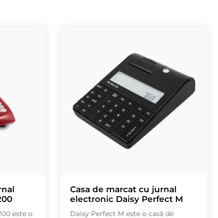
rnal
Casa de marcat cu jurnal
200
electronic Daisy Perfect M
00 este o
Daisy Perfect M este o casă de