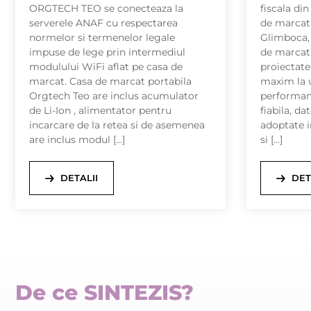
ORGTECH TEO se conecteaza la
fiscala di
serverele ANAF cu respectarea
de marcat
normelor si termenelor legale
Glimboca, 
impuse de lege prin intermediul
de marcat
modulului WiFi aflat pe casa de
proiectate
marcat. Casa de marcat portabila
maxim la u
Orgtech Teo are inclus acumulator
performant
de Li-Ion , alimentator pentru
fiabila, da
incarcare de la retea si de asemenea
adoptate i
are inclus modul […]
si […]
DETALII
DET
De ce SINTEZIS?