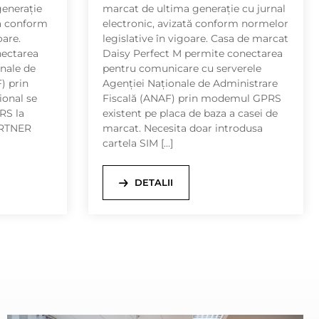
generație
marcat de ultima generație cu jurnal
tă conform
electronic, avizată conform normelor
oare.
legislative în vigoare. Casa de marcat
ectarea
Daisy Perfect M permite conectarea
onale de
pentru comunicare cu serverele
) prin
Agenției Naționale de Administrare
ional se
Fiscală (ANAF) prin modemul GPRS
RS la
existent pe placa de baza a casei de
ARTNER
marcat. Necesita doar introdusa
cartela SIM […]
DETALII