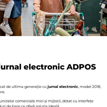
jurnal electronic ADPOS
cat de ultima generație cu
jurnal electronic
, model 2018,
re.
nctelor comerciale mici și mijlocii, dotat cu interfețe
ri de bare ce oferă soluția ideală.