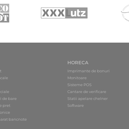
HORECA
t
Imprimante de bonuri
scale
Monitoare
Sisteme POS
ciale
Cantare de verificare
ri de bare
Statii apelare chelner
e pret
Software
ronice
arat bancnote