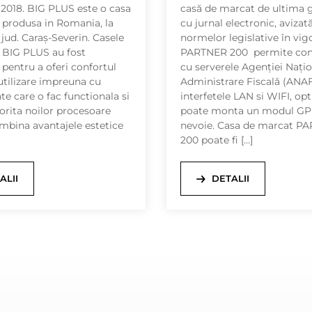
n 2018. BIG PLUS este o casa
casă de marcat de ultima 
 produsa in Romania, la
cu jurnal electronic, aviza
jud. Caraș-Severin. Casele
normelor legislative în vig
 BIG PLUS au fost
PARTNER 200 permite con
 pentru a oferi confortul
cu serverele Agenției Nați
tilizare impreuna cu
Administrare Fiscală (ANAF
e care o fac functionala si
interfetele LAN si WIFI, opt
torita noilor procesoare
poate monta un modul GP
mbina avantajele estetice
nevoie. Casa de marcat P
200 poate fi […]
ALII
DETALII