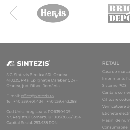
RETAIL
Case de marca
S.C. Sintezis Birotica SRL Oradea
Imprimante fi
410235, P-ta. Ep.Ignaţie Darabant, 24F
Sisteme POS
Oradea, jud. Bihor, România
Cantare comer
E-mail:
office@sintezis.ro
Cititoare codu
Tel: +40 359.401.434 | +40 259.443.288
Verificatoare d
Cod Unic Înregistrare: RO6390409
Etichete elect
Nr. Registrul Comerţului: J05/3866/1994
Masini de num
Capital Social: 253.438 RON
Consumabile