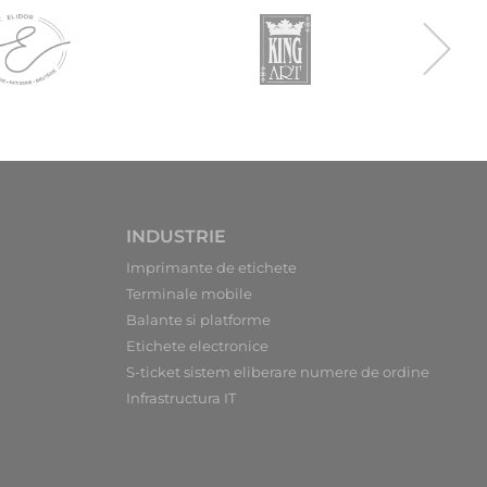
INDUSTRIE
Imprimante de etichete
Terminale mobile
Balante si platforme
Etichete electronice
S-ticket sistem eliberare numere de ordine
Infrastructura IT