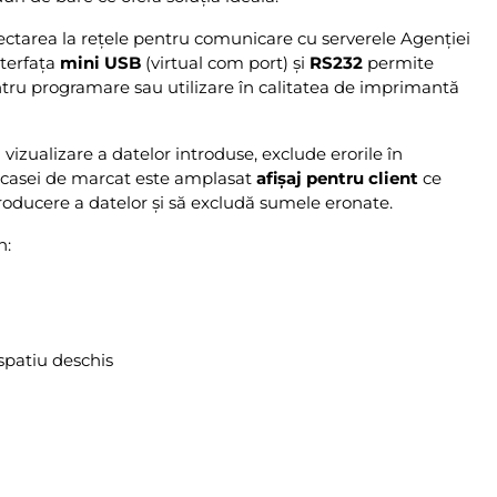
ctarea la rețele pentru comunicare cu serverele Agenției
nterfața
mini USB
(virtual com port) și
RS232
permite
ntru programare sau utilizare în calitatea de imprimantă
vizualizare a datelor introduse, exclude erorile în
e casei de marcat este amplasat
afișaj pentru client
ce
troducere a datelor și să excludă sumele eronate.
n:
 spatiu deschis