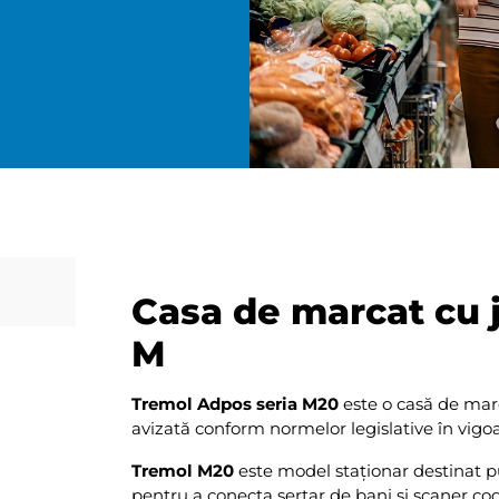
Casa de marcat cu 
M
Tremol Adpos seria M20
este o casă de mar
avizată conform normelor legislative în vigoa
Tremol M20
este model staționar destinat pu
pentru a conecta sertar de bani și scaner codu