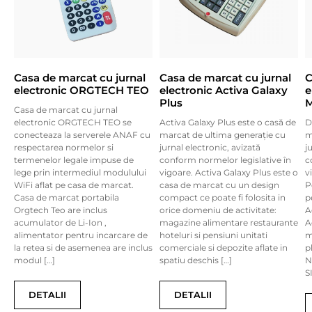
Casa de marcat cu jurnal
Casa de marcat cu jurnal
C
electronic ORGTECH TEO
electronic Activa Galaxy
e
Plus
Casa de marcat cu jurnal
electronic ORGTECH TEO se
Activa Galaxy Plus este o casă de
D
conecteaza la serverele ANAF cu
marcat de ultima generație cu
m
respectarea normelor si
jurnal electronic, avizată
j
termenelor legale impuse de
conform normelor legislative în
c
lege prin intermediul modulului
vigoare. Activa Galaxy Plus este o
v
WiFi aflat pe casa de marcat.
casa de marcat cu un design
P
Casa de marcat portabila
compact ce poate fi folosita in
p
Orgtech Teo are inclus
orice domeniu de activitate:
A
acumulator de Li-Ion ,
magazine alimentare restaurante
A
alimentator pentru incarcare de
hoteluri si pensiuni unitati
m
la retea si de asemenea are inclus
comerciale si depozite aflate in
p
modul […]
spatiu deschis […]
N
S
DETALII
DETALII