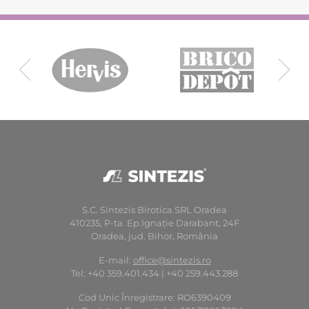
S.C. Sintezis Birotica SRL Oradea
410235, P-ta. Ep.Ignaţie Darabant, 24F
Oradea, jud. Bihor, România
E-mail:
office@sintezis.ro
Tel: +40 359.401.434 | +40 259.443.288
Cod Unic Înregistrare: RO6390409