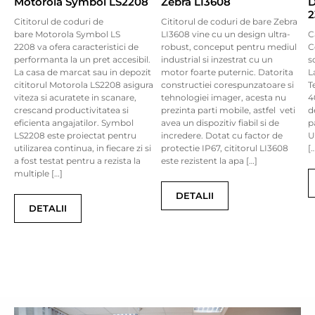
Motorola Symbol LS2208
Zebra LI3608
D
2
Cititorul de coduri de
Cititorul de coduri de bare Zebra
bare Motorola Symbol LS
LI3608 vine cu un design ultra-
C
2208 va ofera caracteristici de
robust, conceput pentru mediul
C
performanta la un pret accesibil.
industrial si inzestrat cu un
s
La casa de marcat sau in depozit
motor foarte puternic. Datorita
L
cititorul Motorola LS2208 asigura
constructiei corespunzatoare si
T
viteza si acuratete in scanare,
tehnologiei imager, acesta nu
4
crescand productivitatea si
prezinta parti mobile, astfel veti
d
eficienta angajatilor. Symbol
avea un dispozitiv fiabil si de
p
LS2208 este proiectat pentru
incredere. Dotat cu factor de
U
utilizarea continua, in fiecare zi si
protectie IP67, cititorul LI3608
[
a fost testat pentru a rezista la
este rezistent la apa […]
multiple […]
DETALII
DETALII