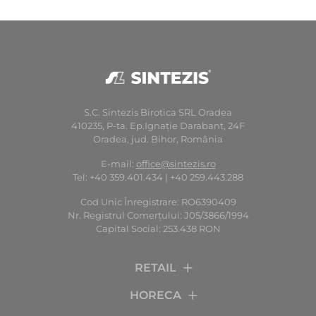
S.C. Sintezis Birotica SRL Oradea
410235, P-ta. Ep.Ignaţie Darabant, 24F
Oradea, jud. Bihor, România
E-mail:
office@sintezis.ro
Tel: +40 359.401.434 | +40 259.443.288
Cod Unic Înregistrare: RO6390409
Nr. Registrul Comerţului: J05/3866/1994
Capital Social: 253.438 RON
RETAIL
HORECA