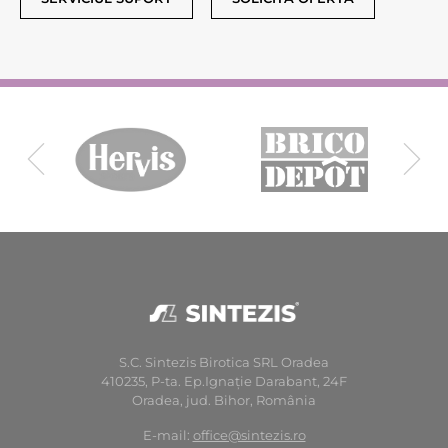
S.C. Sintezis Birotica SRL Oradea
410235, P-ta. Ep.Ignaţie Darabant, 24F
Oradea, jud. Bihor, România
E-mail:
office@sintezis.ro