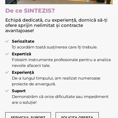
De ce SINTEZIS?
Echipă dedicată, cu experiență, dornică să-ți
ofere sprijin nelimitat și contracte
avantajoase!
Seriozitate
Îți acordăm toată susținerea care îți trebuie.
Expertiză
Folosim instrumente profesionale pentru a analiza
nevoile afacerii tale.
Experiență
De-a lungul timpului, am realizat numeroase
proiecte de anvergură.
Suport
Demonstrăm că orice dificultate sau impediment
are o soluție!
SERVICIUL SUPORT
SOLICITA OFERTA