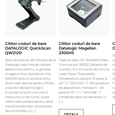
Cititor coduri de bare
Cititor coduri de bare
C
DATALOGIC QuickScan
Datalogic Magellan
D
QW2120
2300HS
D
Seria Quickscan de cititoare de la
Captura date: 1D, Stacked Codes
s
Datalogic este linia de calitate
Comunicatii: RS232 Distanta de
o
desemnata pentru uz general.
scanare: 15.2 cm Sursa de lumina:
c
Imagerul liniar Quickscan Lite
Laser Class 1 Robustete:
D
QW2120 este un produs entry
Temperatura operare: 10 pana la
u
level creat special pentru citirea
40 ° C / 50 la 104 ° F Temperatura
C
codurilor de bare lungi si
de depozitare / transport: -40
c
truncate ce sunt comune in
pana la 70 ° C / -40 la 158 ° F
l
cateva locuri din lume. Acest
Umiditate (fara condensare): 5 –
d
cititor este perfect pentru retail ,
[…]
industria fabricilor, procesarea
documentelor si […]
DETALII