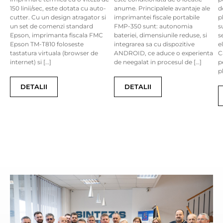
150 linii/sec, este dotata cu auto-
anume. Principalele avantaje ale
d
cutter. Cu un design atragator si
imprimantei fiscale portabile
p
un set de comenzi standard
FMP-350 sunt: autonomia
s
Epson, imprimanta fiscala FMC
bateriei, dimensiunile reduse, si
s
Epson TM-T810 foloseste
integrarea sa cu dispozitive
e
tastatura virtuala (browser de
ANDROID, ce aduce o experienta
C
internet) si […]
de neegalat in procesul de […]
p
p
DETALII
DETALII