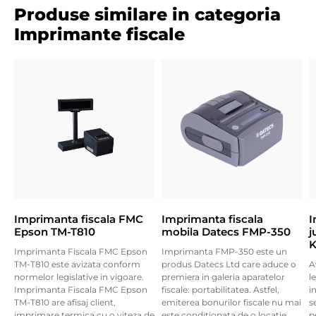
Produse similare in categoria
Imprimante fiscale
Imprimanta fiscala FMC
Imprimanta fiscala
I
Epson TM-T810
mobila Datecs FMP-350
j
K
Imprimanta Fiscala FMC Epson
Imprimanta FMP-350 este un
TM-T810 este avizata conform
produs Datecs Ltd care aduce o
A
normelor legislative in vigoare.
premiera in galeria aparatelor
l
Imprimanta Fiscala FMC Epson
fiscale: portabilitatea. Astfel,
i
TM-T810 are afisaj client,
emiterea bonurilor fiscale nu mai
s
imprimare termica cu o viteza de
este conditionata de o locatie
p