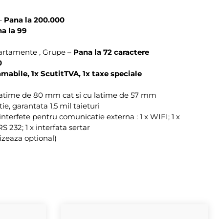
 –
Pana la 200.000
a la 99
artamente , Grupe –
Pana la 72 caractere
0
mabile, 1x ScutitTVA, 1x taxe speciale
 latime de 80 mm cat si cu latime de 57 mm
e, garantata 1,5 mil taieturi
nterfete pentru comunicatie externa : 1 x WIFI; 1 x
 232; 1 x interfata sertar
zeaza optional)