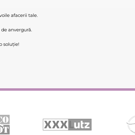
ile afacerii tale.
 de anvergură.
 soluție!