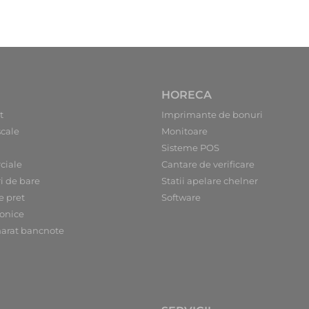
HORECA
t
Imprimante de bonuri
scale
Monitoare
Sisteme POS
ciale
Cantare de verificare
ri de bare
Statii apelare chelner
e pret
Software
ronice
arat bancnote