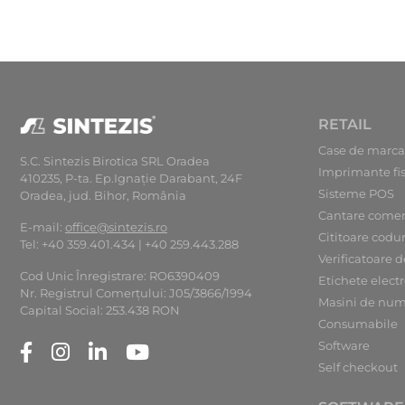
RETAIL
Case de marca
S.C. Sintezis Birotica SRL Oradea
Imprimante fi
410235, P-ta. Ep.Ignaţie Darabant, 24F
Sisteme POS
Oradea, jud. Bihor, România
Cantare comer
E-mail:
office@sintezis.ro
Cititoare codu
Tel: +40 359.401.434 | +40 259.443.288
Verificatoare d
Cod Unic Înregistrare: RO6390409
Etichete elect
Nr. Registrul Comerţului: J05/3866/1994
Masini de num
Capital Social: 253.438 RON
Consumabile
Software
Self checkout