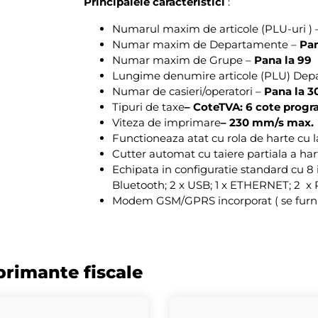
Principalele caracteristici
:
Numarul maxim de articole (PLU-uri )
Numar maxim de Departamente –
Pan
Numar maxim de Grupe –
Pana la 99
Lungime denumire articole (PLU) Dep
Numar de casieri/operatori –
Pana la 3
Tipuri de taxe
– CoteTVA: 6 cote progra
Viteza de imprimare
– 230 mm/s max.
Functioneaza atat cu rola de harte cu
Cutter automat cu taiere partiala a harti
Echipata in configuratie standard cu 8 i
Bluetooth; 2 x USB; 1 x ETHERNET; 2 x RS
Modem GSM/GPRS incorporat ( se furni
primante fiscale