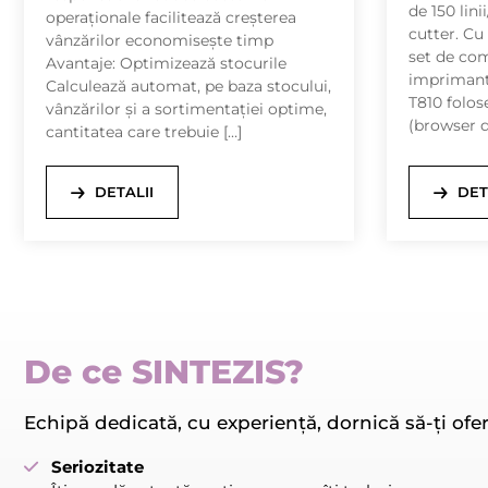
de 150 lini
operaționale facilitează creșterea
cutter. Cu
vânzărilor economisește timp
set de co
Avantaje: Optimizează stocurile
imprimant
Calculează automat, pe baza stocului,
T810 folos
vânzărilor și a sortimentației optime,
(browser de
cantitatea care trebuie […]
DETALII
DET
De ce SINTEZIS?
Echipă dedicată, cu experiență, dornică să-ți ofer
Seriozitate