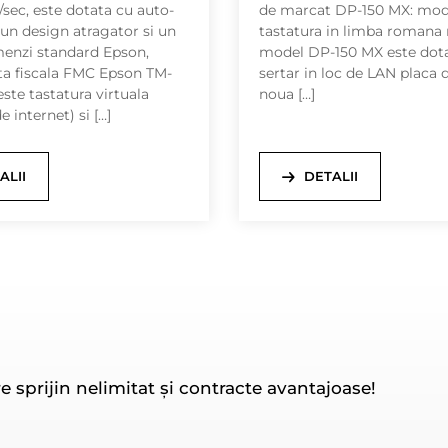
i/sec, este dotata cu auto-
de marcat DP-150 MX: mo
 un design atragator si un
tastatura in limba romana 
menzi standard Epson,
model DP-150 MX este dota
a fiscala FMC Epson TM-
sertar in loc de LAN placa 
este tastatura virtuala
noua […]
 internet) si […]
ALII
DETALII
e sprijin nelimitat și contracte avantajoase!