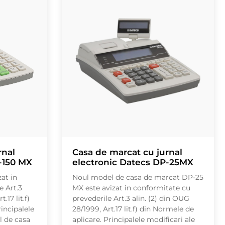
rnal
Casa de marcat cu jurnal
-150 MX
electronic Datecs DP-25MX
at in
Noul model de casa de marcat DP-25
e Art.3
MX este avizat in conformitate cu
.17 lit.f)
prevederile Art.3 alin. (2) din OUG
incipalele
28/1999, Art.17 lit.f) din Normele de
l de casa
aplicare. Principalele modificari ale