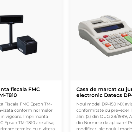
nta fiscala FMC
Casa de marcat cu ju
M-T810
electronic Datecs DP
a Fiscala FMC Epson TM-
Noul model DP-150 MX aviz
 avizata conform normelor
conformitate cu prevederil
e in vigoare. Imprimanta
alin. (2) din OUG 28/1999, Art
C Epson TM-T810 are afisaj
din Normele de aplicare! Pr
primare termica cu o viteza
modificari ale noului mode