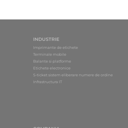
INDUSTRIE
Imprimante de etichete
Terminale mobile
Balante si platforme
Etichete electronice
S-ticket sistem eliberare numere de ordine
Infrastructura IT