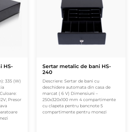
i HS-
Sertar metalic de bani HS-
240
): 335 (W)
Descriere: Sertar de bani cu
ia
deschidere automata din casa de
 Culoare:
marcat ( 6 V) Dimensiuni –
12V; Presor
250x320x100 mm 4 compartimente
Tava
cu clapeta pentru bancnote 5
paratoare
compartimente pentru monezi
nezi