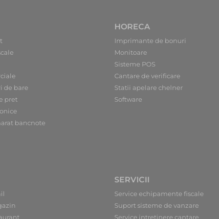
HORECA
t
Imprimante de bonuri
scale
Monitoare
Sisteme POS
ciale
Cantare de verificare
ri de bare
Statii apelare chelner
e pret
Software
ronice
arat bancnote
SERVICII
il
Service echipamente fiscale
gazin
Suport sisteme de vanzare
aurant
Service intretinere cantare