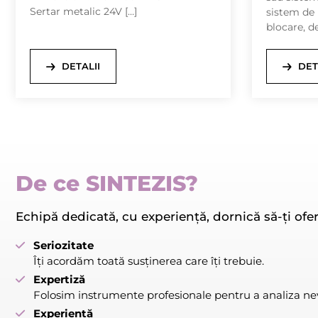
Sertar metalic 24V […]
sistem de 
blocare, d
DETALII
DET
De ce SINTEZIS?
Echipă dedicată, cu experiență, dornică să-ți ofer
Seriozitate
Îți acordăm toată susținerea care îți trebuie.
Expertiză
Folosim instrumente profesionale pentru a analiza nevo
Experiență