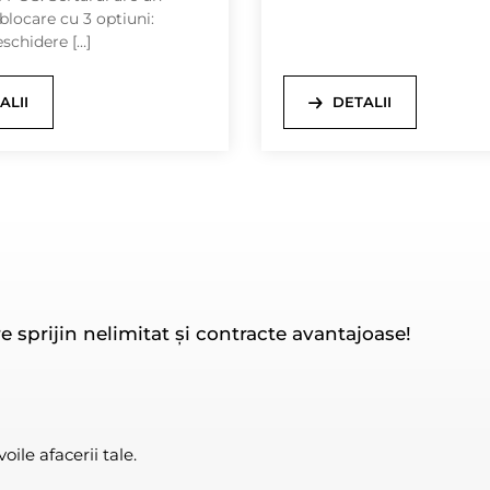
blocare cu 3 optiuni:
eschidere […]
ALII
DETALII
e sprijin nelimitat și contracte avantajoase!
ile afacerii tale.