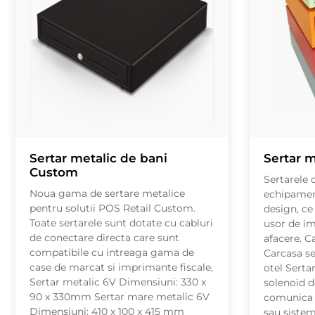
Sertar metalic de bani
Sertar m
Custom
Sertarele 
Noua gama de sertare metalice
echipament
pentru solutii POS Retail Custom.
design, ce
Toate sertarele sunt dotate cu cabluri
usor de i
de conectare directa care sunt
afacere. Ca
compatibile cu intreaga gama de
Carcasa se
case de marcat si imprimante fiscale,
otel Serta
Sertar metalic 6V Dimensiuni: 330 x
solenoid d
90 x 330mm Sertar mare metalic 6V
comunica 
Dimensiuni: 410 x 100 x 415 mm
sau sistem