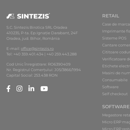
RETAIL
Case de marca
S.C. Sintezis Birotica SRL Oradea
Imprimante fi
410235, P-ta. Ep.Ignaţie Darabant, 24F
Sisteme POS
Oradea, jud. Bihor, România
Cantare comer
E-mail:
office@sintezis.ro
Cititoare codu
Tel: +40 359.401.434 | +40 259.443.288
Verificatoare d
Cod Unic Înregistrare: RO6390409
Etichete elect
Nr. Registrul Comerţului: J05/3866/1994
Masini de num
Capital Social: 253.438 RON
Consumabile
Software
Self checkout
SOFTWARE
Megastore reta
Micro ERP ma
Micro ERP rest