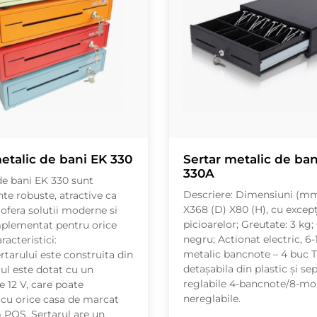
etalic de bani EK 330
Sertar metalic de ban
330A
de bani EK 330 sunt
Descriere: Dimensiuni (mm
e robuste, atractive ca
X368 (D) X80 (H), cu excepţ
 ofera solutii moderne si
picioarelor; Greutate: 3 kg;
mplementat pentru orice
negru; Actionat electric, 6-
racteristici:
metalic bancnote – 4 buc 
rtarului este construita din
detaşabila din plastic şi se
rul este dotat cu un
reglabile 4-bancnote/8-mo
e 12 V, care poate
nereglabile.
cu orice casa de marcat
 POS. Sertarul are un