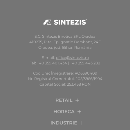
S.C. Sintezis Birotica SRL Oradea
410235, P-ta. Ep.Ignaţie Darabant, 24F
Oradea, jud. Bihor, România
E-mail:
office@sintezis.ro
Tel: +40 359.401.434 | +40 259.443.288
Cod Unic Înregistrare: RO6390409
Nr. Registrul Comerţului: J05/3866/1994
Capital Social: 253.438 RON
RETAIL
HORECA
INDUSTRIE