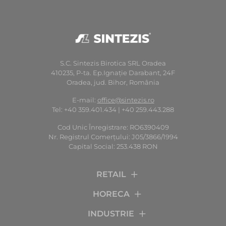
S.C. Sintezis Birotica SRL Oradea
410235, P-ta. Ep.Ignaţie Darabant, 24F
Oradea, jud. Bihor, România
E-mail:
office@sintezis.ro
Tel: +40 359.401.434 | +40 259.443.288
Cod Unic Înregistrare: RO6390409
Nr. Registrul Comerţului: J05/3866/1994
Capital Social: 253.438 RON
RETAIL
HORECA
INDUSTRIE