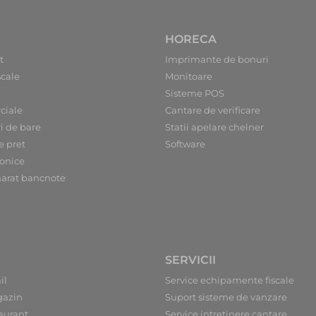
HORECA
t
Imprimante de bonuri
scale
Monitoare
Sisteme POS
ciale
Cantare de verificare
ri de bare
Statii apelare chelner
e pret
Software
ronice
arat bancnote
SERVICII
il
Service echipamente fiscale
gazin
Suport sisteme de vanzare
aurant
Service intretinere cantare