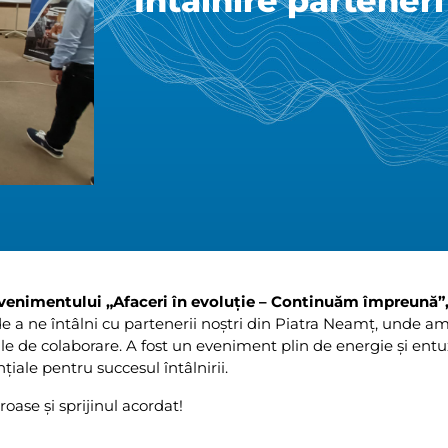
Întâlnire partener
 evenimentului „Afaceri în evoluție – Continuăm împreună”
 a ne întâlni cu partenerii noștri din Piatra Neamț, unde a
țile de colaborare. A fost un eveniment plin de energie și ent
țiale pentru succesul întâlnirii.
oase și sprijinul acordat!