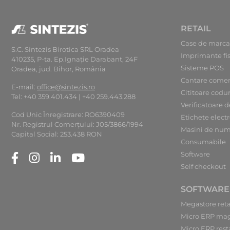
RETAIL
Case de marca
S.C. Sintezis Birotica SRL Oradea
Imprimante fi
410235, P-ta. Ep.Ignaţie Darabant, 24F
Sisteme POS
Oradea, jud. Bihor, România
Cantare comer
E-mail:
office@sintezis.ro
Cititoare codu
Tel: +40 359.401.434 | +40 259.443.288
Verificatoare d
Cod Unic Înregistrare: RO6390409
Etichete elect
Nr. Registrul Comerţului: J05/3866/1994
Masini de num
Capital Social: 253.438 RON
Consumabile
Software
Self checkout
SOFTWARE
Megastore reta
Micro ERP ma
Micro ERP rest