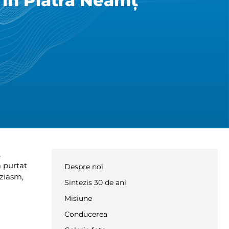
i în Piatra Neamț
,
m purtat
Despre noi
uziasm,
Sintezis 30 de ani
Misiune
Conducerea