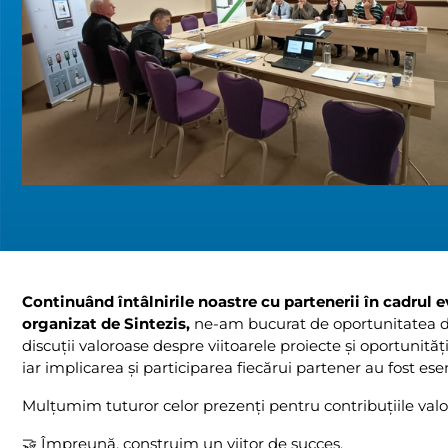
Continuând întâlnirile noastre cu partenerii în cadrul
organizat de Sintezis,
ne-am bucurat de oportunitatea de
discuții valoroase despre viitoarele proiecte și oportunită
iar implicarea și participarea fiecărui partener au fost esen
Mulțumim tuturor celor prezenți pentru contribuțiile valor
🤝 Împreună, construim un viitor de succes.