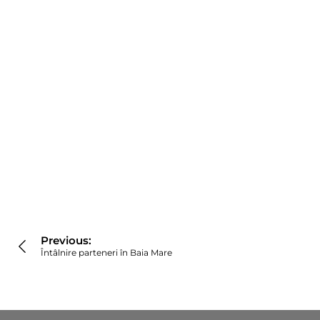
Navigare
în
Previous:
articole
Întâlnire parteneri în Baia Mare