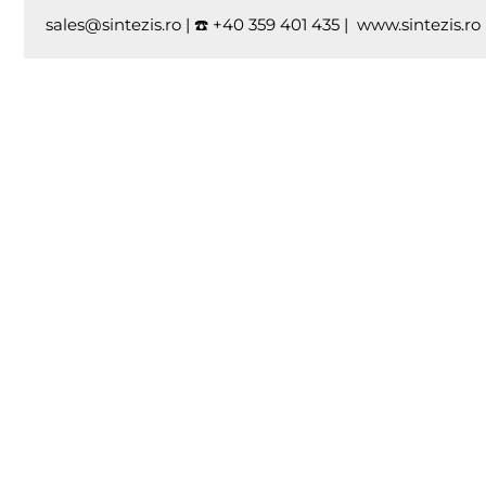
sales@sintezis.ro | ☎️ +40 359 401 435 | www.sintezis.ro