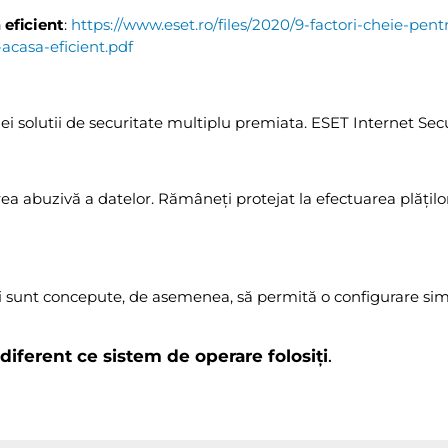
 eficient
:
https://www.eset.ro/files/2020/9-factori-cheie-pent
-acasa-eficient.pdf
ei solutii de securitate multiplu premiata. ESET Internet Secu
rea abuzivă a datelor. Rămâneți protejat la efectuarea plățilo
at și sunt concepute, de asemenea, să permită o configurare si
diferent ce sistem de operare folosiți
.