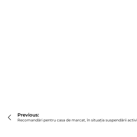
Navigare
în
Previous:
articole
Recomandări pentru casa de marcat, în situația suspendării activit