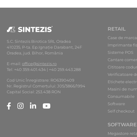
RETAIL
Case de marca
S.C. Sintezis Birotica SRL Oradea
Imprimante fi
410235, P-ta. Ep.Ignaţie Darabant, 24F
Sisteme POS
Oradea, jud. Bihor, România
Cantare comer
E-mail:
office@sintezis.ro
Cititoare codu
Tel: +40 359.401.434 | +40 259.443.288
Verificatoare d
Cod Unic Înregistrare: RO6390409
Etichete elect
Nr. Registrul Comerţului: J05/3866/1994
Masini de num
Capital Social: 253.438 RON
Consumabile
Software
Self checkout
SOFTWARE
Megastore reta