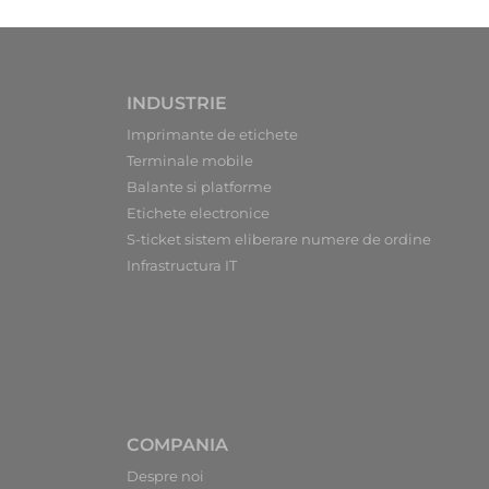
INDUSTRIE
Imprimante de etichete
Terminale mobile
Balante si platforme
Etichete electronice
S-ticket sistem eliberare numere de ordine
Infrastructura IT
COMPANIA
Despre noi