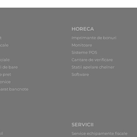
HORECA
t
Imprimante de bonuri
scale
Monitoare
Sisteme POS
ciale
Cantare de verificare
ri de bare
Statii apelare chelner
e pret
Software
ronice
arat bancnote
SERVICII
il
Service echipamente fiscale