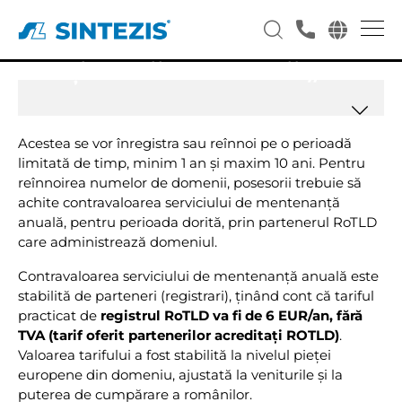
Noile modificari pentru
deţinătorii de domenii „.ro”
Acestea se vor înregistra sau reînnoi pe o perioadă
limitată de timp, minim 1 an și maxim 10 ani. Pentru
reînnoirea numelor de domenii, posesorii trebuie să
achite contravaloarea serviciului de mentenanță
anuală, pentru perioada dorită, prin partenerul RoTLD
care administrează domeniul.
Contravaloarea serviciului de mentenanță anuală este
stabilită de parteneri (registrari), ținând cont că tariful
practicat de
registrul RoTLD va fi de 6 EUR/an, fără
TVA (tarif oferit partenerilor acreditați ROTLD)
.
Valoarea tarifului a fost stabilită la nivelul pieței
europene din domeniu, ajustată la veniturile și la
puterea de cumpărare a românilor.