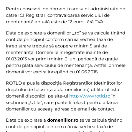
Pentru posesorii de domenii care sunt administrate de
către ICI Registrar, contravaloarea serviciului de
mentenanță anuală este de 12 euro, fără TVA.
Data de expirare a domeniilor „.ro” se va calcula ținând
cont de principiul conform căruia vechea taxă de
înregistrare trebuie să acopere minim 5 ani de
mentenanță. Domeniile înregistrate înainte de
01.03.2013 vor primi minim 3 luni perioadă de grație
pentru plata serviciului de mentenanță. Astfel, primele
domenii vor expira începând cu 01.06.2018.
ROTLD a pus la dispoziția Registranților (deținătorilor
dreptului de folosința a domeniilor .ro) utilitarul listă
domenii disponibil pe site-ul
http://www.rotld.ro
în
secțiunea „Utile”, care poate fi folosit pentru aflarea
domeniilor cu aceeași adresa de email de contact.
Data de expirare a
domeniilor.ro
se va calcula ţinând
cont de principiul conform căruia vechea taxă de