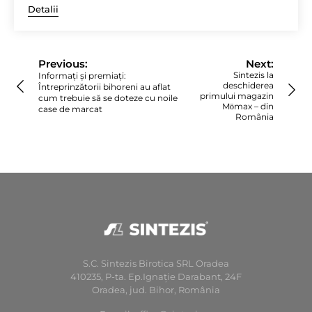
Detalii
Navigare
în
Previous:
Next:
articole
Sintezis la
Informaţi şi premiaţi:
deschiderea
Întreprinzătorii bihoreni au aflat
primului magazin
cum trebuie să se doteze cu noile
Mӧmax – din
case de marcat
România
S.C. Sintezis Birotica SRL Oradea
410235, P-ta. Ep.Ignaţie Darabant, 24F
Oradea, jud. Bihor, România