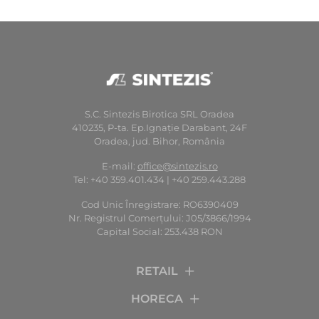
S.C. Sintezis Birotica SRL Oradea
410235, P-ta. Ep.Ignaţie Darabant, 24F
Oradea, jud. Bihor, România
E-mail:
office@sintezis.ro
Tel: +40 359.401.434 | +40 259.443.288
Cod Unic Înregistrare: RO6390409
Nr. Registrul Comerţului: J05/3866/1994
Capital Social: 253.438 RON
RETAIL
HORECA