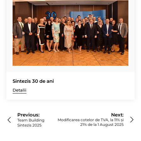
Sintezis 30 de ani
Detalii
Navigare
în
Previous:
Next:
articole
Modificarea cotelor de TVA, la 11% și
Team Building
21% de la 1 August 2025
Sintezis 2025