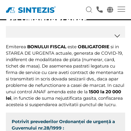
RECOMANDĂRI ANAF
Emiterea
BONULUI FISCAL
este
OBLIGATORIE
si in
STAREA DE URGENTA actuale, generata de COVID-19,
indiferent de modalitatea de plata (numerar, card,
tichet de masa). De asemenea pastrati legatura cu
firma de service cu care aveti contract de mentenanta
si transmiteti in scris dovada sesizarii dvs., daca apar
probleme de nefunctionare a casei de marcat. In cazul
unui control ANAF amenda este de la
1500 la 20 000
lei
, in functie de suma nejustificata gasita, confiscarea
acesteia si suspendarea activitatii punctul de lucru.
Potrivit prevederilor Ordonanţei de urgență a
Guvernului nr.28/1999 :