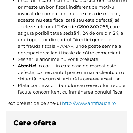
În cazul în care nici în urma acestor demersuri nu
primește un bon fiscal, indiferent de motivul
invocat de comerciant (nu are casă de marcat,
aceasta nu este fiscalizată sau este defectă) să
apeleze telefonul TelVerde 0800.800.085, care
asigură posibilitatea sesizării, 24 de ore din 24, a
unui operator din cadrul Direcției generale
antifraudă fiscală – ANAF, unde poate semnala
nerespectarea legii fiscale de către comerciant;
Sesizarile anonime nu vor fi preluate;
Atenție!
În cazul în care casa de marcat este
defectă, comerciantul poate înmâna clientului o
chitanță, precum și factură la cererea acestuia;
Plata contravalorii bunului sau serviciului trebuie
făcută concomitent cu înmânarea bonului fiscal.
Text preluat de pe site-ul
http://www.antifrauda.ro
Cere oferta