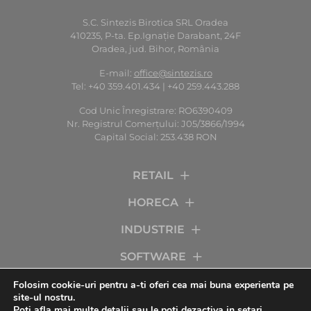
S.C. Sintezis Birotica SRL Oradea
410235, P-ta. Ep.Ignaţie Darabant, 24F
Oradea, jud. Bihor, România
E-mail:
office@sintezis.ro
Tel: +40 359.401.434 | +40 259.443.288
Cod Unic Înregistrare: RO6390409
Nr. Registrul Comerţului: J05/3866/1994
Capital Social: 253.438 RON
RETAIL
HORECA
INDUSTRIE
SOFTWARE
SERVICII
Folosim cookie-uri pentru a-ti oferi cea mai buna experienta pe
site-ul nostru.
Poti afla mai multe detalii sau le poti dezactiva in
setari
.
COMPANIA