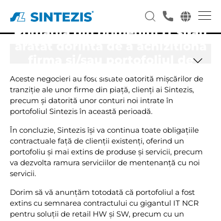
stirile din piata, ca mai multe
firme mari, internationale din
Romania din domeniul IT si-au
aratat dorinta de a achizitiona
firma si/sau portofoliul de
clienti
Aceste negocieri au fost sistate datorită mişcărilor de
tranziţie ale unor firme din piaţă, clienţi ai Sintezis,
precum şi datorită unor conturi noi intrate în
portofoliul Sintezis în această perioadă.
În concluzie, Sintezis îşi va continua toate obligaţiile
contractuale faţă de clienţii existenţi, oferind un
portofoliu şi mai extins de produse şi servicii, precum
va dezvolta ramura serviciilor de mentenanţă cu noi
servicii.
Dorim să vă anunţăm totodată că portofoliul a fost
extins cu semnarea contractului cu gigantul IT NCR
pentru soluţii de retail HW şi SW, precum cu un