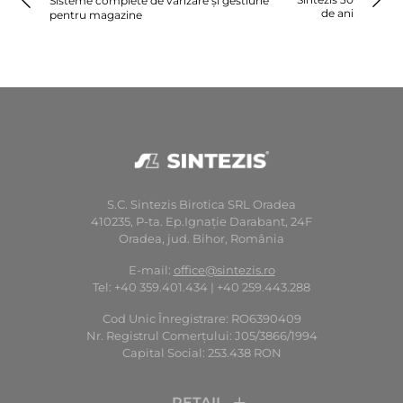
articole
Sisteme complete de vânzare și gestiune
de ani
pentru magazine
S.C. Sintezis Birotica SRL Oradea
410235, P-ta. Ep.Ignaţie Darabant, 24F
Oradea, jud. Bihor, România
E-mail:
office@sintezis.ro
Tel: +40 359.401.434 | +40 259.443.288
Cod Unic Înregistrare: RO6390409
Nr. Registrul Comerţului: J05/3866/1994
Capital Social: 253.438 RON
RETAIL