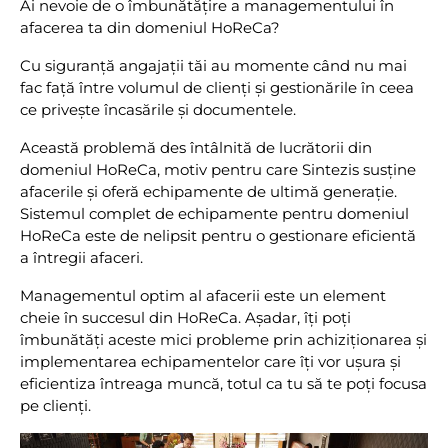
Ai nevoie de o îmbunătățire a managementului în
afacerea ta din domeniul HoReCa?
Cu siguranță angajații tăi au momente când nu mai
fac față între volumul de clienți și gestionările în ceea
ce privește încasările și documentele.
Această problemă des întâlnită de lucrătorii din
domeniul HoReCa, motiv pentru care Sintezis susține
afacerile și oferă echipamente de ultimă generație.
Sistemul complet de echipamente pentru domeniul
HoReCa este de nelipsit pentru o gestionare eficientă
a întregii afaceri.
Managementul optim al afacerii este un element
cheie în succesul din HoReCa. Așadar, îți poți
îmbunătăți aceste mici probleme prin achiziționarea și
implementarea echipamentelor care îți vor ușura și
eficientiza întreaga muncă, t
otul ca tu să te poți focusa
pe clienți.