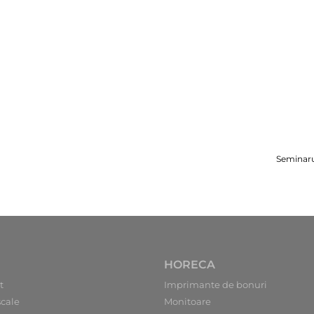
Seminaru
HORECA
t
Imprimante de bonuri
scale
Monitoare