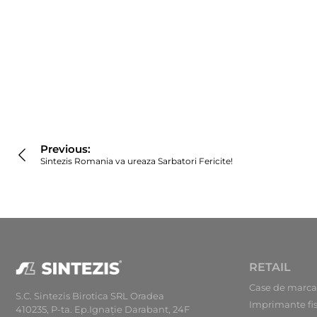
Navigare
în
Previous:
articole
Sintezis Romania va ureaza Sarbatori Fericite!
RETAIL
Case de marca
S.C. Sintezis Birotica SRL Oradea
Imprimante fi
410235, P-ta. Ep.Ignaţie Darabant, 24F