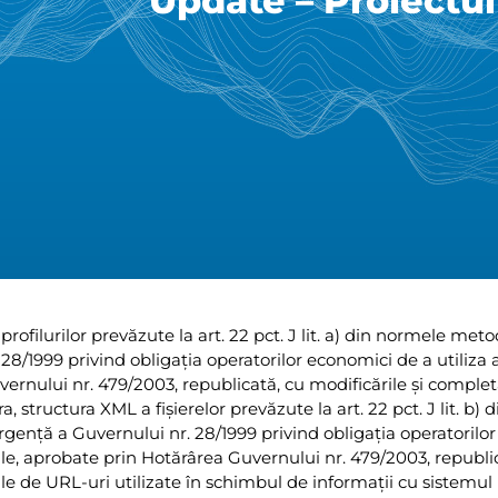
Update – Proiectul
rofilurilor prevăzute la art. 22 pct. J lit. a) din normele met
8/1999 privind obligația operatorilor economici de a utiliza 
ernului nr. 479/2003, republicată, cu modificările și complet
 structura XML a fișierelor prevăzute la art. 22 pct. J lit. b) d
nță a Guvernului nr. 28/1999 privind obligația operatorilor
ale, aprobate prin Hotărârea Guvernului nr. 479/2003, republi
ile de URL-uri utilizate în schimbul de informații cu sistemul