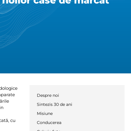
 noilor case de marcat
odologice
aparate
Despre noi
ările
Sintezis 30 de ani
in
Misiune
cată, cu
Conducerea