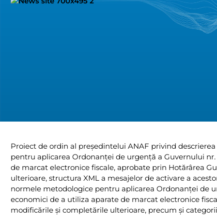
Proiect de ordin al președintelui ANAF privind descrierea p
pentru aplicarea Ordonanței de urgență a Guvernului nr. 2
de marcat electronice fiscale, aprobate prin Hotărârea Guv
ulterioare, structura XML a mesajelor de activare a acestora,
normele metodologice pentru aplicarea Ordonanței de urge
economici de a utiliza aparate de marcat electronice fisc
modificările și completările ulterioare, precum și categori