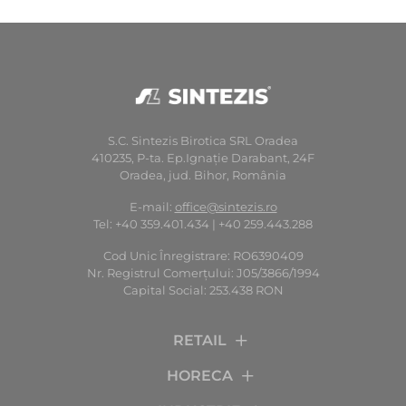
S.C. Sintezis Birotica SRL Oradea
410235, P-ta. Ep.Ignaţie Darabant, 24F
Oradea, jud. Bihor, România
E-mail:
office@sintezis.ro
Tel: +40 359.401.434 | +40 259.443.288
Cod Unic Înregistrare: RO6390409
Nr. Registrul Comerţului: J05/3866/1994
Capital Social: 253.438 RON
RETAIL
HORECA