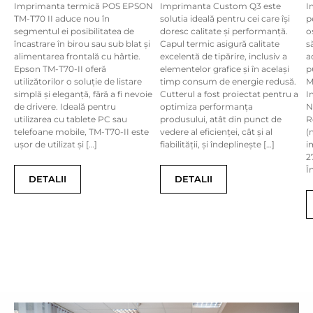
Imprimanta termică POS EPSON
Imprimanta Custom Q3 este
I
TM-T70 II aduce nou în
solutia ideală pentru cei care își
p
segmentul ei posibilitatea de
doresc calitate și performanță.
o
încastrare în birou sau sub blat și
Capul termic asigură calitate
s
alimentarea frontală cu hârtie.
excelentă de tipărire, inclusiv a
a
Epson TM-T70-II oferă
elementelor grafice și în același
p
utilizătorilor o soluție de listare
timp consum de energie redusă.
M
simplă și eleganță, fără a fi nevoie
Cutterul a fost proiectat pentru a
I
de drivere. Ideală pentru
optimiza performanța
N
utilizarea cu tablete PC sau
produsului, atât din punct de
R
telefoane mobile, TM-T70-II este
vedere al eficienței, cât și al
(
ușor de utilizat și […]
fiabilității, și îndeplinește […]
i
2
Î
DETALII
DETALII