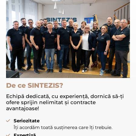
De ce SINTEZIS?
Echipă dedicată, cu experiență, dornică să-ți
ofere sprijin nelimitat și contracte
avantajoase!
Seriozitate
Îți acordăm toată susținerea care îți trebuie.
Expertiză