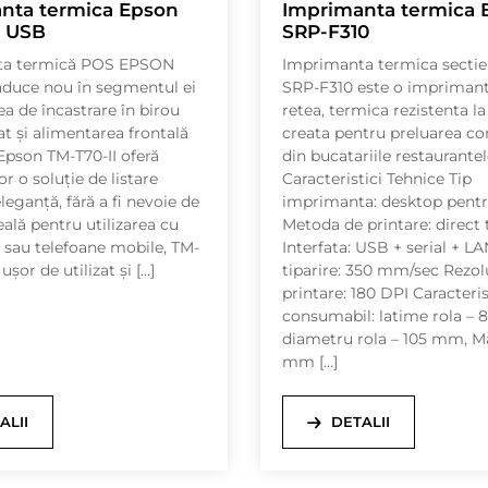
nta termica Epson
Imprimanta termica 
I USB
SRP-F310
ta termică POS EPSON
Imprimanta termica sectie
aduce nou în segmentul ei
SRP-F310 este o impriman
ea de încastrare în birou
retea, termica rezistenta la
at și alimentarea frontală
creata pentru preluarea c
 Epson TM-T70-II oferă
din bucatariile restaurantel
lor o soluție de listare
Caracteristici Tehnice Tip
leganță, fără a fi nevoie de
imprimanta: desktop pentr
eală pentru utilizarea cu
Metoda de printare: direct
 sau telefoane mobile, TM-
Interfata: USB + serial + LA
 ușor de utilizat și […]
tiparire: 350 mm/sec Rezol
printare: 180 DPI Caracteris
consumabil: latime rola –
diametru rola – 105 mm, M
mm […]
ALII
DETALII