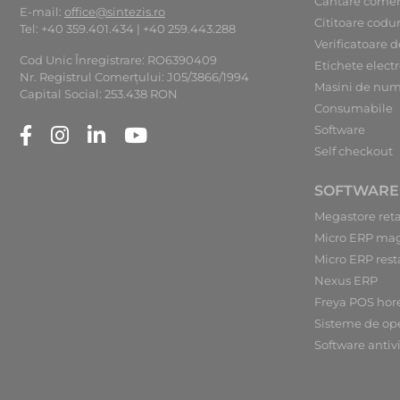
Cantare comer
E-mail:
office@sintezis.ro
Cititoare codu
Tel: +40 359.401.434 | +40 259.443.288
Verificatoare d
Cod Unic Înregistrare: RO6390409
Etichete elect
Nr. Registrul Comerţului: J05/3866/1994
Masini de num
Capital Social: 253.438 RON
Consumabile
Software
Self checkout
SOFTWARE
Megastore reta
Micro ERP ma
Micro ERP rest
Nexus ERP
Freya POS hor
Sisteme de op
Software antiv