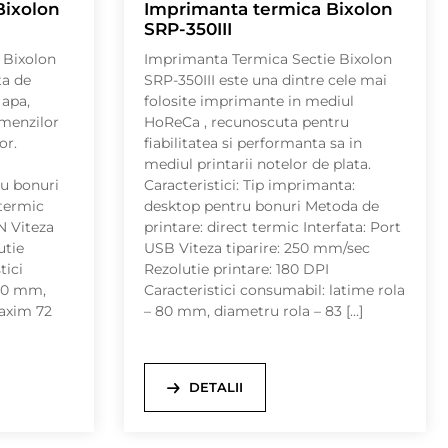
Bixolon
Imprimanta termica Bixolon
SRP-350III
 Bixolon
Imprimanta Termica Sectie Bixolon
ta de
SRP-350III este una dintre cele mai
 apa,
folosite imprimante in mediul
omenzilor
HoReCa , recunoscuta pentru
or.
fiabilitatea si performanta sa in
mediul printarii notelor de plata.
u bonuri
Caracteristici: Tip imprimanta:
 termic
desktop pentru bonuri Metoda de
N Viteza
printare: direct termic Interfata: Port
utie
USB Viteza tiparire: 250 mm/sec
tici
Rezolutie printare: 180 DPI
 80 mm,
Caracteristici consumabil: latime rola
axim 72
– 80 mm, diametru rola – 83 […]
DETALII