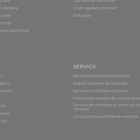
ciale
Cantare de verificare
ri de bare
Statii apelare chelner
e pret
Software
ronice
arat bancnote
SERVICII
il
Service echipamente fiscale
gazin
Suport sisteme de vanzare
aurant
Service intretinere cantare
Intretinere masini de numar ba
Servicii de instalare si instruire 
eca
vanzare
erare
Consultanta sisteme de vanzare
irus