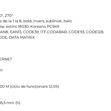
0°, 270°
 la 1 la 8, bold, invers, subliniat, italic
zesc extins 18030, Koreano PC949
 EAN8, EAN13, CODE39, ITF,CODABAR, CODE93, CODE128,
CODE, DATA MATRIX
THERNET
rn
00 M (ciclu de funcționare 12,5%)
C
35,5 mm (h)