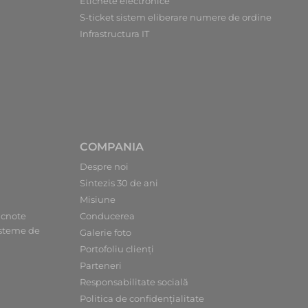
Etichete electronice
S-ticket sistem eliberare numere de ordine
Infrastructura IT
COMPANIA
Despre noi
Sintezis 30 de ani
Misiune
ncnote
Conducerea
sisteme de
Galerie foto
Portofoliu clienți
Parteneri
Responsabilitate socială
Politica de confidențialitate