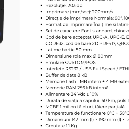
Rezoluție: 203 dpi
Imprimare (mm/sec): 200mm/s
Direcție de imprimare Normală: 90°, 18
Format de imprimare Înălțime și lățime de
Set de caractere Font standard, chine
Cod de bare acceptat UPC-A, UPC-E,
CODE32, cod de bare 2D PDF417, QR
Latime hartie 80 mm
Dimensiune rola max Ø 80mm
Emulare CUSTOM/POS
Interfețe RS232 / USB Full Speed ​​/ E
Buffer de date 8 kB
Memorie flash 1 MB intern + 4 MB exte
Memorie RAM 256 kB internă
Alimentare 24 Vdc ± 10%
Durată de viață a capului 150 km, puls 1
MCBF 1 milion tăieturi, tăiere parțială
Temperatura de functionare 0°C + 50°
Dimensiuni 142 mm (l) × 190 mm (l) × 1
Greutate 1,1 Kg