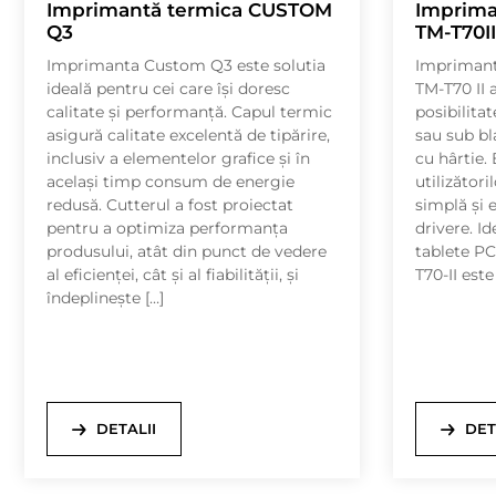
Imprimantă termica CUSTOM
Imprima
Q3
TM-T70I
Imprimanta Custom Q3 este solutia
Impriman
ideală pentru cei care își doresc
TM-T70 II 
calitate și performanță. Capul termic
posibilitat
asigură calitate excelentă de tipărire,
sau sub bl
inclusiv a elementelor grafice și în
cu hârtie.
același timp consum de energie
utilizători
redusă. Cutterul a fost proiectat
simplă și e
pentru a optimiza performanța
drivere. Id
produsului, atât din punct de vedere
tablete PC
al eficienței, cât și al fiabilității, și
T70-II este
îndeplinește […]
DETALII
DET