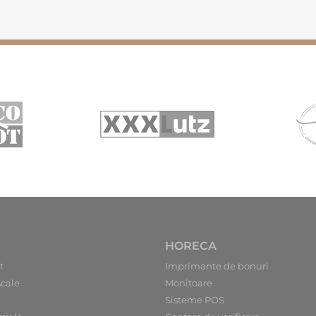
HORECA
t
Imprimante de bonuri
scale
Monitoare
Sisteme POS