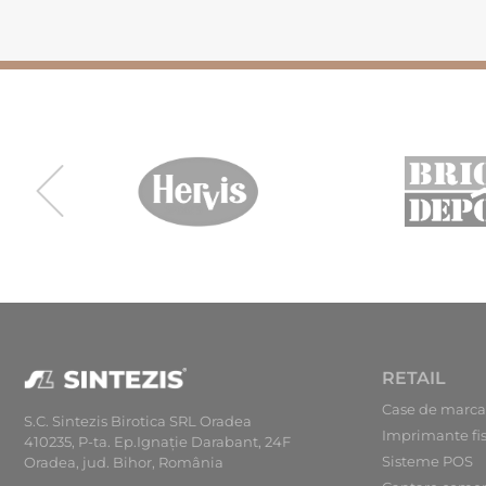
RETAIL
Case de marca
S.C. Sintezis Birotica SRL Oradea
Imprimante fi
410235, P-ta. Ep.Ignaţie Darabant, 24F
Sisteme POS
Oradea, jud. Bihor, România