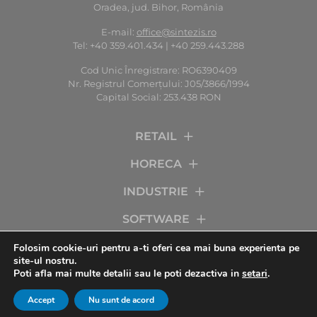
Oradea, jud. Bihor, România
E-mail:
office@sintezis.ro
Tel: +40 359.401.434 | +40 259.443.288
Cod Unic Înregistrare: RO6390409
Nr. Registrul Comerţului: J05/3866/1994
Capital Social: 253.438 RON
RETAIL
HORECA
INDUSTRIE
SOFTWARE
SERVICII
Folosim cookie-uri pentru a-ti oferi cea mai buna experienta pe
site-ul nostru.
Poti afla mai multe detalii sau le poti dezactiva in
setari
.
COMPANIA
Accept
Nu sunt de acord