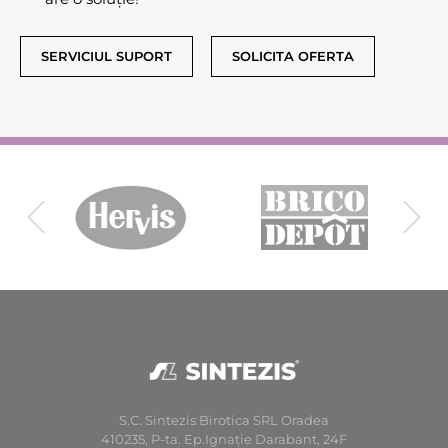
SERVICIUL SUPORT
SOLICITA OFERTA
S.C. Sintezis Birotica SRL Oradea
410235, P-ta. Ep.Ignaţie Darabant, 24F