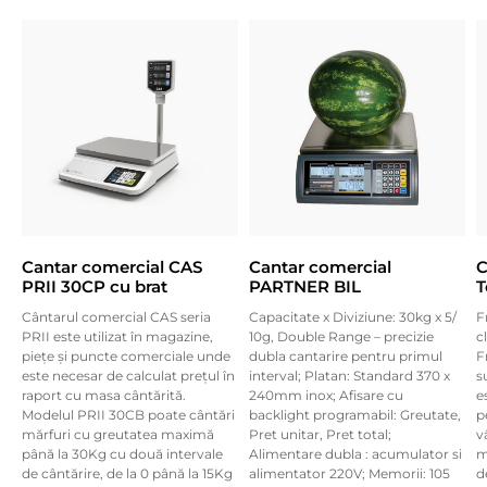
Cantar comercial CAS
Cantar comercial
C
PRII 30CP cu brat
PARTNER BIL
T
Cântarul comercial CAS seria
Capacitate x Diviziune: 30kg x 5/
F
PRII este utilizat în magazine,
10g, Double Range – precizie
c
piețe și puncte comerciale unde
dubla cantarire pentru primul
F
este necesar de calculat prețul în
interval; Platan: Standard 370 x
s
raport cu masa cântărită.
240mm inox; Afisare cu
e
Modelul PRII 30CB poate cântări
backlight programabil: Greutate,
p
mărfuri cu greutatea maximă
Pret unitar, Pret total;
v
până la 30Kg cu două intervale
Alimentare dubla : acumulator si
m
de cântărire, de la 0 până la 15Kg
alimentator 220V; Memorii: 105
d