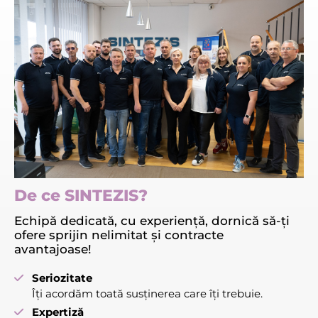
De ce SINTEZIS?
Echipă dedicată, cu experiență, dornică să-ți
ofere sprijin nelimitat și contracte
avantajoase!
Seriozitate
Îți acordăm toată susținerea care îți trebuie.
Expertiză