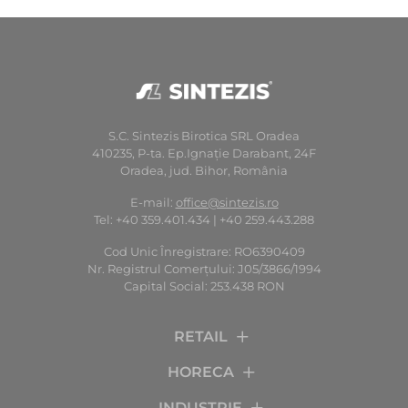
S.C. Sintezis Birotica SRL Oradea
410235, P-ta. Ep.Ignaţie Darabant, 24F
Oradea, jud. Bihor, România
E-mail:
office@sintezis.ro
Tel: +40 359.401.434 | +40 259.443.288
Cod Unic Înregistrare: RO6390409
Nr. Registrul Comerţului: J05/3866/1994
Capital Social: 253.438 RON
RETAIL
HORECA
INDUSTRIE