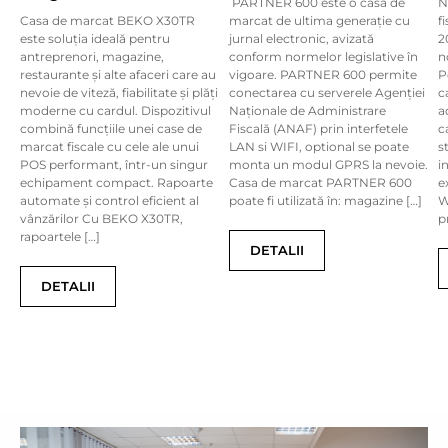
PARTNER 600 este o casă de
N
Casa de marcat BEKO X30TR
marcat de ultima generație cu
f
este soluția ideală pentru
jurnal electronic, avizată
2
antreprenori, magazine,
conform normelor legislative în
n
restaurante și alte afaceri care au
vigoare. PARTNER 600 permite
P
nevoie de viteză, fiabilitate și plăți
conectarea cu serverele Agenției
c
moderne cu cardul. Dispozitivul
Naționale de Administrare
a
combină funcțiile unei case de
Fiscală (ANAF) prin interfetele
c
marcat fiscale cu cele ale unui
LAN si WIFI, optional se poate
s
POS performant, într-un singur
monta un modul GPRS la nevoie.
i
echipament compact. Rapoarte
Casa de marcat PARTNER 600
e
automate și control eficient al
poate fi utilizată în: magazine […]
W
vânzărilor Cu BEKO X30TR,
p
rapoartele […]
DETALII
DETALII