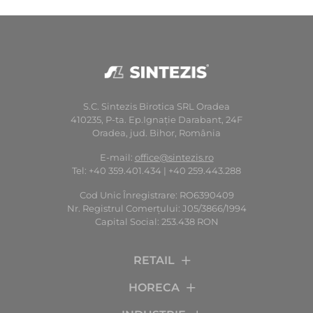
S.C. Sintezis Birotica SRL Oradea
410235, P-ta. Ep.Ignaţie Darabant, 24F
Oradea, jud. Bihor, România
E-mail:
office@sintezis.ro
Tel: +40 359.401.434 | +40 259.443.288
Cod Unic Înregistrare: RO6390409
Nr. Registrul Comerţului: J05/3866/1994
Capital Social: 253.438 RON
RETAIL
HORECA