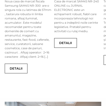
Noua casa de marcat fiscala
Casa de marcat SAM4S NR-240
T
Samsung SAM4S NR-300 are o
ONLINE cu JURNAL
c
singura rola cu latimea de 57mm
ELECTRONIC este un
g
, tastarura robusta in limba
echipament robust, fiabil care
m
romana, afisaj iluminat,
incorporeaza tehnologii noi
n
acumulator. Este modelul
pentru a indeplinii noile cerinte
T
recomandat pentru toate
legislative. Pretabil pentru
d
domeniile de comert cu
activitati cu rulaj mediu.
m
amanuntul, magazine,
p
restaurante, fast-food, cafenele,
ș
DETALII
service, curatatorii, saloane
s
cosmetice, case de pariuri,
I
cazinouri. . Afișaj operator: 2×16
caractere · Afișaj client: 2×16 […]
DETALII