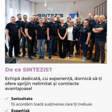
De ce SINTEZIS?
Echipă dedicată, cu experiență, dornică să-ți
ofere sprijin nelimitat și contracte
avantajoase!
Seriozitate
Îți acordăm toată susținerea care îți trebuie.
Expertiză