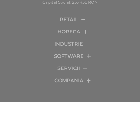
Capital Social: 253.438 RON
RETAIL
HORECA
INDUSTRIE
SOFTWARE
SERVICII
COMPANIA