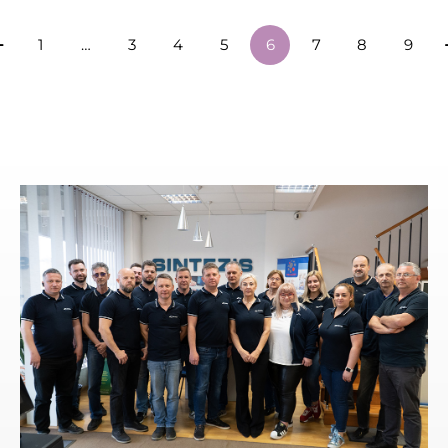
1
…
3
4
5
6
7
8
9