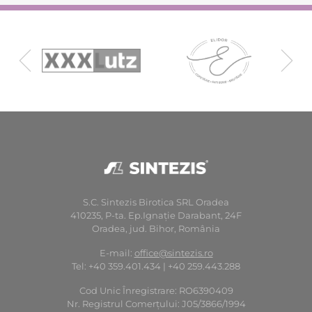
S.C. Sintezis Birotica SRL Oradea
410235, P-ta. Ep.Ignaţie Darabant, 24F
Oradea, jud. Bihor, România
E-mail:
office@sintezis.ro
Tel: +40 359.401.434 | +40 259.443.288
Cod Unic Înregistrare: RO6390409
Nr. Registrul Comerţului: J05/3866/1994