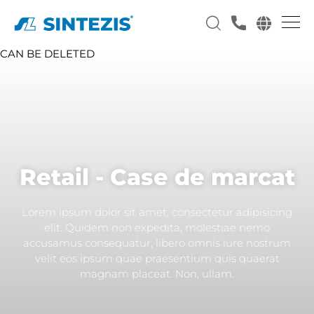
CAN BE DELETED
Retail - Case de marcat
Lorem ipsum dolor sit amet, consectetur adipisicing
elit. Quidem non expedita, molestiae nemo
accusamus consequatur, libero omnis iure nostrum
velit eos ipsum quae praesentium quis quaerat
magnam placeat. Non, ullam.