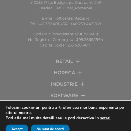
410235, P-ta. Ep.Ignaţie Darabant, 24F
Oradea, jud. Bihor, România
E-mail:
office@sintezis.ro
Tel: +40 359.401.434 | +40 259.443.288
Cod Unic Înregistrare: RO6390409
Nr. Registrul Comerţului: J05/3866/1994
Capital Social: 253.438 RON
RETAIL
HORECA
INDUSTRIE
SOFTWARE
SERVICII
Folosim cookie-uri pentru a-ti oferi cea mai buna experienta pe
site-ul nostru.
Poti afla mai multe detalii sau le poti dezactiva in
setari
.
COMPANIA
Accept
Nu sunt de acord