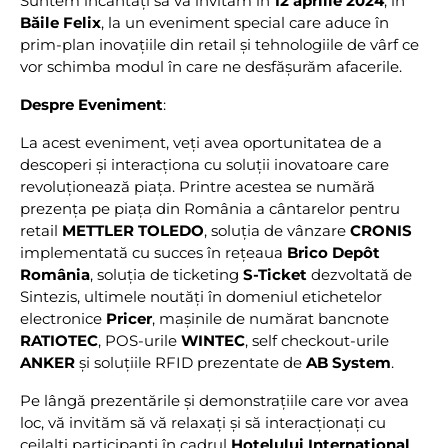
Suntem încântați să vă invităm în
12 aprilie 2024
, în
Băile Felix
, la un eveniment special care aduce în
prim-plan inovațiile din retail și tehnologiile de vârf ce
vor schimba modul în care ne desfășurăm afacerile.
Despre Eveniment
:
La acest eveniment, veți avea oportunitatea de a
descoperi și interacționa cu soluții inovatoare care
revoluționează piața. Printre acestea se numără
prezența pe piața din România a cântarelor pentru
retail
METTLER TOLEDO
, soluția de vânzare
CRONIS
implementată cu succes în rețeaua
Brico Depôt
România
, soluția de ticketing
S-Ticket
dezvoltată de
Sintezis, ultimele noutăți în domeniul etichetelor
electronice
Pricer
, mașinile de numărat bancnote
RATIOTEC
, POS-urile
WINTEC
, self checkout-urile
ANKER
și soluțiile RFID prezentate de
AB System
.
Pe lângă prezentările și demonstrațiile care vor avea
loc, vă invităm să vă relaxați și să interacționați cu
ceilalți participanți în cadrul
Hotelului Internațional