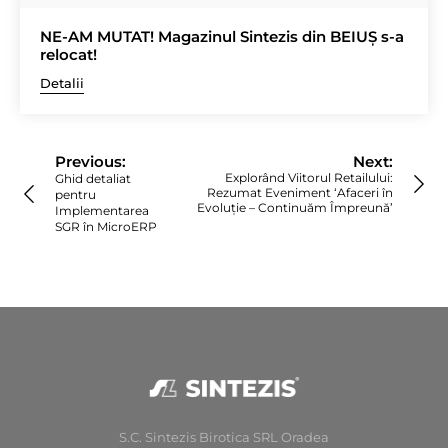
NE-AM MUTAT! Magazinul Sintezis din BEIUȘ s-a
relocat!
Detalii
Navigare
în
Previous:
Next:
articole
Explorând Viitorul Retailului:
Ghid detaliat
Rezumat Eveniment ‘Afaceri în
pentru
Evoluție – Continuăm Împreună’
Implementarea
SGR în MicroERP
S.C. Sintezis Birotica SRL Oradea