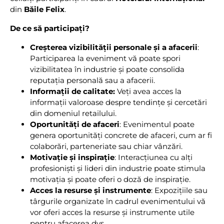
din
Băile Felix
.
De ce să participați?
Creșterea vizibilității personale și a afacerii
:
Participarea la eveniment vă poate spori
vizibilitatea în industrie și poate consolida
reputația personală sau a afacerii.
Informații de calitate:
Veți avea acces la
informații valoroase despre tendințe și cercetări
din domeniul retailului.
Oportunități de afaceri
: Evenimentul poate
genera oportunități concrete de afaceri, cum ar fi
colaborări, parteneriate sau chiar vânzări.
Motivație și inspirație
: Interacțiunea cu alți
profesioniști și lideri din industrie poate stimula
motivația și poate oferi o doză de inspirație.
Acces la resurse și instrumente
: Expozițiile sau
târgurile organizate în cadrul evenimentului vă
vor oferi acces la resurse și instrumente utile
pentru afacerea dvs.