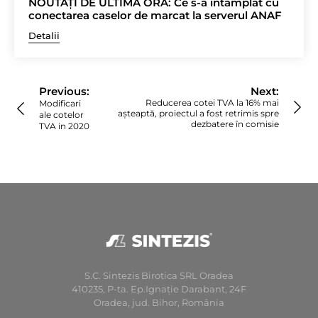
NOUTĂȚI DE ULTIMĂ ORĂ: Ce s-a întâmplat cu
conectarea caselor de marcat la serverul ANAF
Detalii
Navigare
în
Previous:
Next:
articole
Reducerea cotei TVA la 16% mai
Modificari
așteaptă, proiectul a fost retrimis spre
ale cotelor
dezbatere în comisie
TVA in 2020
S.C. Sintezis Birotica SRL Oradea
410235, P-ta. Ep.Ignaţie Darabant, 24F
Oradea, jud. Bihor, România