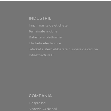
INDUSTRIE
Imprimante de etichete
Terminale mobile
Balante si platforme
Etichete electronice
S-ticket sistem eliberare numere de ordine
Infrastructura IT
COMPANIA
Despre noi
Sintezis 30 de ani