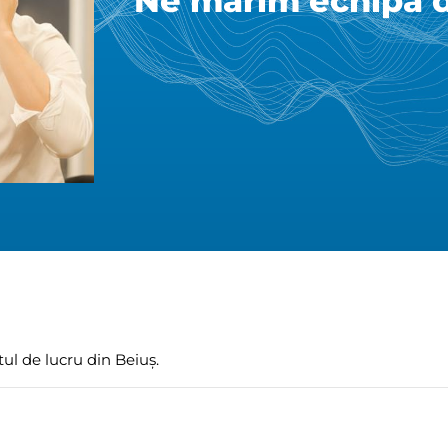
Ne mărim echipa d
ul de lucru din Beiuș.