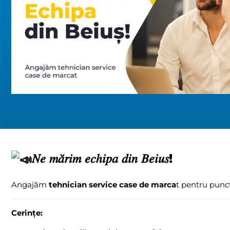
𝑁𝑒 𝑚𝑎̆𝑟𝑖𝑚 𝑒𝑐ℎ𝑖𝑝𝑎 𝑑𝑖𝑛 𝐵𝑒𝑖𝑢𝑠!
Angajăm
tehnician service case de marca
t pentru punct
Cerințe: