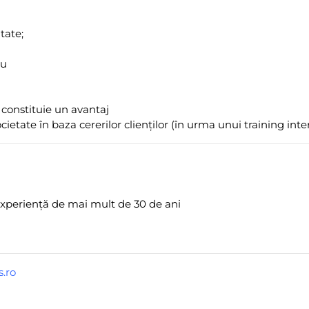
tate;
ru
 constituie un avantaj
ietate în baza cererilor clienților (în urma unui training inte
experiență de mai mult de 30 de ani
s.ro