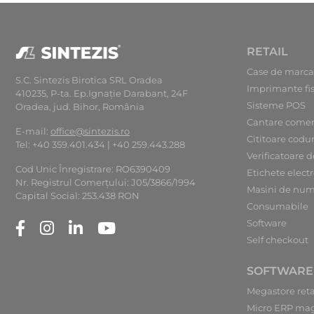
RETAIL
Case de marca
S.C. Sintezis Birotica SRL Oradea
Imprimante fi
410235, P-ta. Ep.Ignaţie Darabant, 24F
Sisteme POS
Oradea, jud. Bihor, România
Cantare comer
E-mail:
office@sintezis.ro
Cititoare codu
Tel: +40 359.401.434 | +40 259.443.288
Verificatoare d
Cod Unic Înregistrare: RO6390409
Etichete elect
Nr. Registrul Comerţului: J05/3866/1994
Masini de num
Capital Social: 253.438 RON
Consumabile
Software
Self checkout
SOFTWARE
Megastore reta
Micro ERP ma