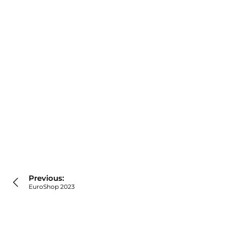
Navigare
în
Previous:
articole
EuroShop 2023