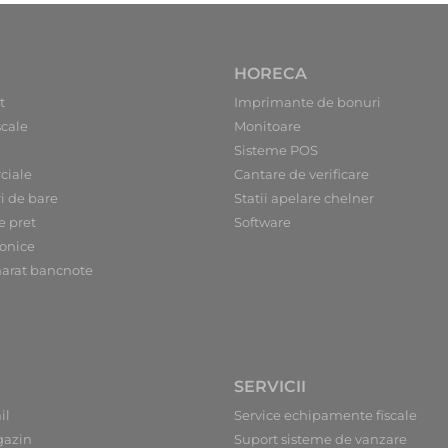
HORECA
t
Imprimante de bonuri
scale
Monitoare
Sisteme POS
ciale
Cantare de verificare
ri de bare
Statii apelare chelner
e pret
Software
ronice
arat bancnote
SERVICII
il
Service echipamente fiscale
gazin
Suport sisteme de vanzare