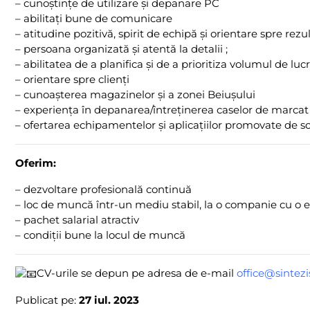
– cunoștințe de utilizare și depanare PC
– abilitați bune de comunicare
– atitudine pozitivă, spirit de echipă și orientare spre rezul
– persoana organizată și atentă la detalii ;
– abilitatea de a planifica și de a prioritiza volumul de luc
– orientare spre clienți
– cunoașterea magazinelor și a zonei Beiușului
– experiența în depanarea/întreținerea caselor de marcat
– ofertarea echipamentelor și aplicațiilor promovate de soc
Oferim:
– dezvoltare profesională continuă
– loc de muncă într-un mediu stabil, la o companie cu o 
– pachet salarial atractiv
– condiții bune la locul de muncă
CV-urile se depun pe adresa de e-mail
office@sintezi
Publicat pe:
27 iul. 2023