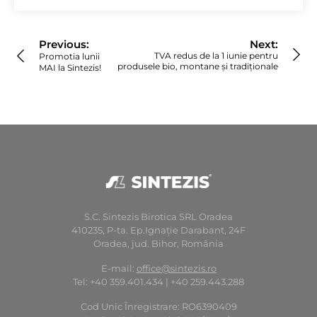
Navigare
în
Previous:
Next:
articole
TVA redus de la 1 iunie pentru
Promotia lunii
produsele bio, montane și tradiționale
MAI la Sintezis!
S.C. Sintezis Birotica SRL Oradea
410235, P-ta. Ep.Ignaţie Darabant, 24F
Oradea, jud. Bihor, România
E-mail:
office@sintezis.ro
Tel: +40 359.401.434 | +40 259.443.288
Cod Unic Înregistrare: RO6390409