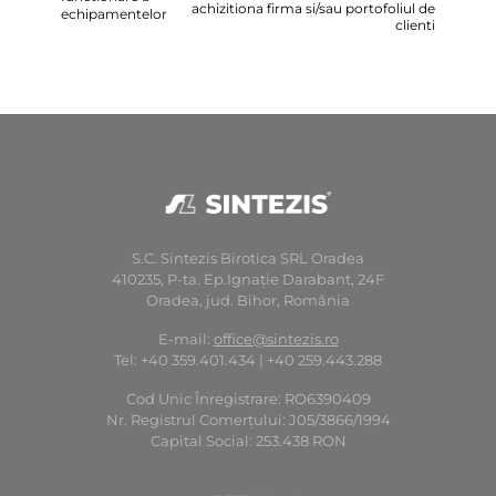
achizitiona firma si/sau portofoliul de
echipamentelor
clienti
S.C. Sintezis Birotica SRL Oradea
410235, P-ta. Ep.Ignaţie Darabant, 24F
Oradea, jud. Bihor, România
E-mail:
office@sintezis.ro
Tel: +40 359.401.434 | +40 259.443.288
Cod Unic Înregistrare: RO6390409
Nr. Registrul Comerţului: J05/3866/1994
Capital Social: 253.438 RON