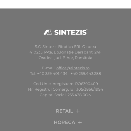
S.C. Sintezis Birotica SRL Oradea
410235, P-ta. Ep.Ignaţie Darabant, 24F
Oradea, jud. Bihor, România
E-mail:
office@sintezis.ro
Tel: +40 359.401.434 | +40 259.443.288
Cod Unic Înregistrare: RO6390409
Nr. Registrul Comerţului: J05/3866/1994
Capital Social: 253.438 RON
RETAIL
HORECA