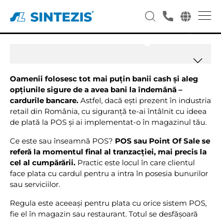
5 motive pentru care ai nevoie
de un stand POS ergonomic
Oamenii folosesc tot mai puțin banii cash și aleg
opțiunile sigure de a avea bani la îndemână –
cardurile bancare.
Astfel, dacă ești prezent în industria
retail din România, cu siguranță te-ai întâlnit cu ideea
de plată la POS și ai implementat-o în magazinul tău.
Ce este sau înseamnă POS?
POS sau Point Of Sale se
referă la momentul final al tranzacției, mai precis la
cel al cumpărării.
Practic este locul în care clientul
face plata cu cardul pentru a intra în posesia bunurilor
sau serviciilor.
Regula este aceeași pentru plata cu orice sistem POS,
fie el în magazin sau restaurant. Totul se desfășoară