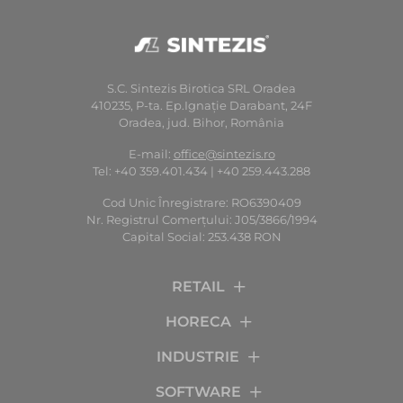
S.C. Sintezis Birotica SRL Oradea
410235, P-ta. Ep.Ignaţie Darabant, 24F
Oradea, jud. Bihor, România
E-mail:
office@sintezis.ro
Tel: +40 359.401.434 | +40 259.443.288
Cod Unic Înregistrare: RO6390409
Nr. Registrul Comerţului: J05/3866/1994
Capital Social: 253.438 RON
RETAIL
HORECA
INDUSTRIE
SOFTWARE