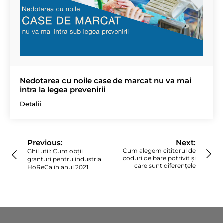
Nedotarea cu noile case de marcat nu va mai
intra la legea prevenirii
Detalii
Navigare
în
Previous:
Next:
articole
Cum alegem cititorul de
Ghil util: Cum obții
coduri de bare potrivit și
granturi pentru industria
care sunt diferențele
HoReCa în anul 2021