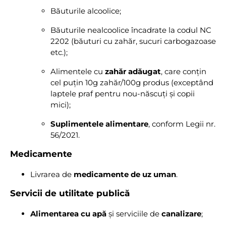
Băuturile alcoolice;
Băuturile nealcoolice încadrate la codul NC
2202 (băuturi cu zahăr, sucuri carbogazoase
etc.);
Alimentele cu
zahăr adăugat
, care conțin
cel puțin 10g zahăr/100g produs (exceptând
laptele praf pentru nou-născuți și copii
mici);
Suplimentele alimentare
, conform Legii nr.
56/2021.
Medicamente
Livrarea de
medicamente de uz uman
.
Servicii de utilitate publică
Alimentarea cu apă
și serviciile de
canalizare
;