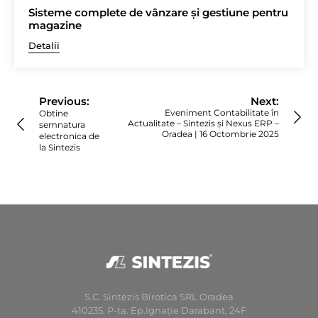
Sisteme complete de vânzare și gestiune pentru
magazine
Detalii
Navigare
în
Previous:
Next:
articole
Eveniment Contabilitate în
Obtine
Actualitate – Sintezis și Nexus ERP –
semnatura
Oradea | 16 Octombrie 2025
electronica de
la Sintezis
S.C. Sintezis Birotica SRL Oradea
410235, P-ta. Ep.Ignaţie Darabant, 24F