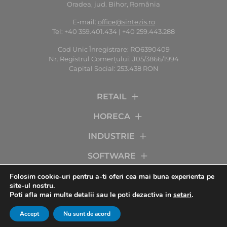
Oradea, jud. Bihor, România
E-mail:
office@sintezis.ro
Tel: +40 359.401.434 | +40 259.443.288
Cod Unic Înregistrare: RO6390409
Nr. Registrul Comerţului: J05/3866/1994
Capital Social: 253.438 RON
RETAIL
HORECA
INDUSTRIE
SOFTWARE
SERVICII
Folosim cookie-uri pentru a-ti oferi cea mai buna experienta pe
site-ul nostru.
Poti afla mai multe detalii sau le poti dezactiva in
setari
.
COMPANIA
Accept
Nu sunt de acord