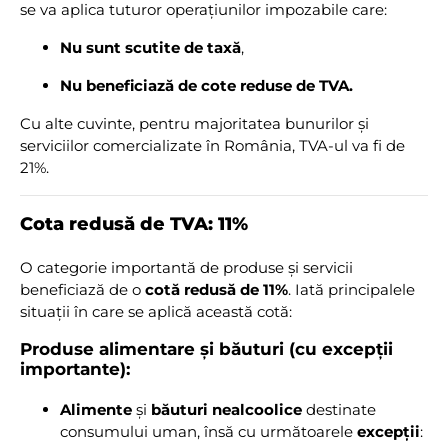
se va aplica tuturor operațiunilor impozabile care:
Nu sunt scutite de taxă
,
Nu beneficiază de cote reduse de TVA.
Cu alte cuvinte, pentru majoritatea bunurilor și
serviciilor comercializate în România, TVA-ul va fi de
21%.
Cota redusă de TVA: 11%
O categorie importantă de produse și servicii
beneficiază de o
cotă redusă de 11%
. Iată principalele
situații în care se aplică această cotă:
Produse alimentare și băuturi (cu excepții
importante):
Alimente
și
băuturi nealcoolice
destinate
consumului uman, însă cu următoarele
excepții
: