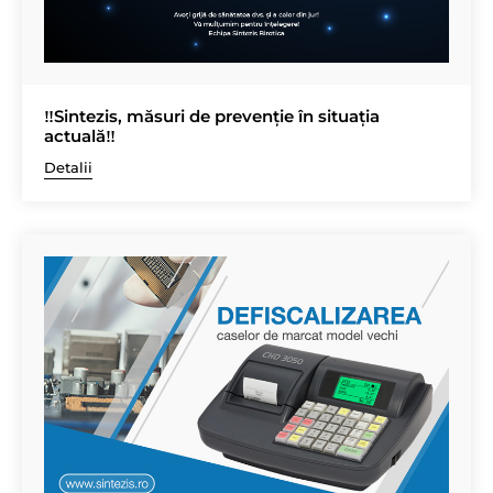
‼️Sintezis, măsuri de prevenție în situația
actuală‼️
Detalii