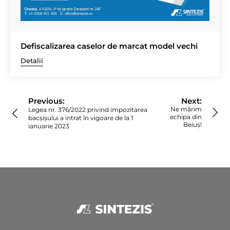
Defiscalizarea caselor de marcat model vechi
Detalii
Navigare
în
Previous:
Next:
articole
Ne mărim
Legea nr. 376/2022 privind impozitarea
echipa din
bacșișului a intrat în vigoare de la 1
Beiuș!
ianuarie 2023