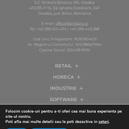
S.C. Sintezis Birotica SRL Oradea
410235, P-ta. Ep.Ignaţie Darabant, 24F
Oradea, jud. Bihor, România
E-mail:
office@sintezis.ro
Tel: +40 359.401.434 | +40 259.443.288
Cod Unic Înregistrare: RO6390409
Nr. Registrul Comerţului: J05/3866/1994
Capital Social: 253.438 RON
RETAIL
HORECA
INDUSTRIE
SOFTWARE
SERVICII
Folosim cookie-uri pentru a-ti oferi cea mai buna experienta pe
site-ul nostru.
Poti afla mai multe detalii sau le poti dezactiva in
setari
.
COMPANIA