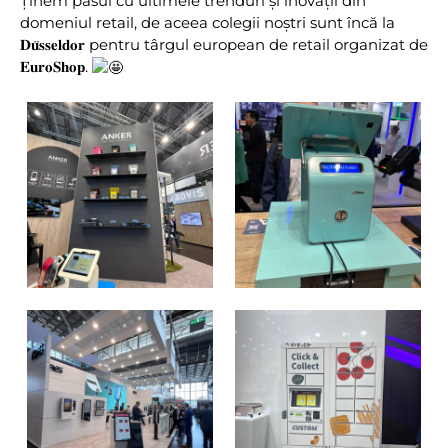
Ținem pasul cu ultimele trenduri și inovații din
domeniul retail, de aceea colegii noștri sunt încă la
𝐃𝐮̈𝐬𝐬𝐞𝐥𝐝𝐨𝐫 pentru târgul european de retail organizat de
𝐄𝐮𝐫𝐨𝐒𝐡𝐨𝐩.