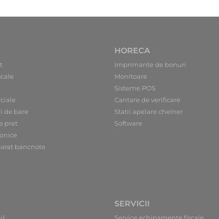
HORECA
t
Imprimante de bonuri
scale
Monitoare
Sisteme POS
ciale
Cantare de verificare
ri de bare
Statii apelare chelner
e pret
Software
ronice
arat bancnote
SERVICII
il
Service echipamente fiscale