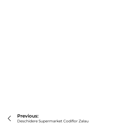
Navigare
în
Previous:
articole
Deschidere Supermarket Codiflor Zalau