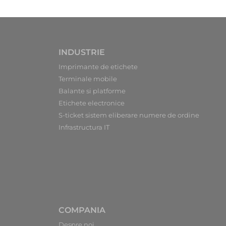
INDUSTRIE
Imprimante de etichete
Terminale mobile
Balante si platforme
Etichete electronice
S-ticket sistem eliberare numere de ordine
Infrastructura IT
COMPANIA
Despre noi