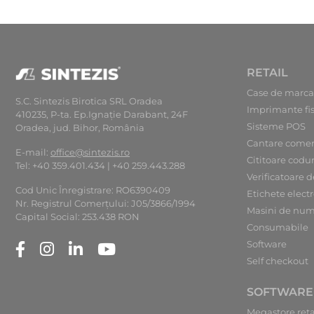
RETAIL
Case de marca
S.C. Sintezis Birotica SRL Oradea
Imprimante fi
410235, P-ta. Ep.Ignaţie Darabant, 24F
Sisteme POS
Oradea, jud. Bihor, România
Cantare comer
E-mail:
office@sintezis.ro
Cititoare codu
Tel: +40 359.401.434 | +40 259.443.288
Verificatoare d
Cod Unic Înregistrare: RO6390409
Etichete elect
Nr. Registrul Comerţului: J05/3866/1994
Masini de num
Capital Social: 253.438 RON
Consumabile
Software
Self checkout
SOFTWARE
Megastore reta